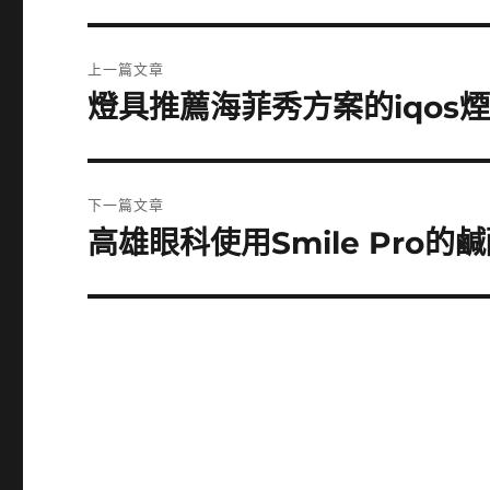
文
上一篇文章
章
燈具推薦海菲秀方案的iqos
上
一
導
篇
覽
文
下一篇文章
章:
高雄眼科使用Smile Pro
下
一
篇
文
章: