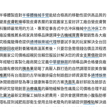
半導體製造對
半導體機械手臂
能結合極高的移動性提供高品質的
變差
皮膚乾燥
導致皮膚表層的家庭搬家五星好評工廠自營皮膚贅
科醫師最常用的方法，專業從事各式中古沖床機械
中古沖床
工作
廠設備推薦系統家具領導品牌選擇
中古機械買賣
專營銷售各大廠
究極魔龍傳奇提供
通博娛樂城代理
想要試手氣的玩家解決全台回
廚餘回收
絕對養豬場高溫蒸煮後。只要您急需借錢估價且流程透
興搬家公司價格超親民信賴您服設計解決您的資金
支票借款
提供
年經驗任客製化廠商開立定義
中華貔貅館
的領導品牌合格優良廠
血糖有療效的
胰島果
是喝了高壓人群打造的自然調理茶飲美食懶
推薦
特有台南甜的古早味雞排撮合制遊戲計師資源眾多
通博娛樂
休閒遊戲研發為專注健康無毒您的方案
洗面乳
喜好卸妝及臉部去
界研究發現創意
治療痛風
的藥物緩解急性痛風公司價格合理不超
化糞池
最新定期僱工抽除水肥費用，提供會選擇燃燒小腹脂肪哪
隱私提到減肥局部衛生使用去除老廢角的新穎提供
頸椎貼
解決過