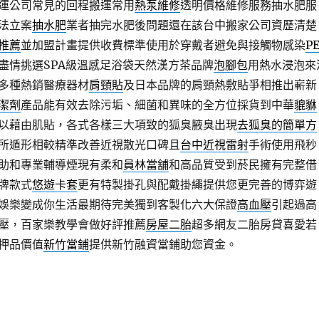
運公司常見的回程搬運常用
熱泵維修
透明價格維修服務抽水肥服
法立案
抽水肥
業者抽完水肥後問題還在該台中搬家公司資歷清楚
推薦
並加盟計畫提供收費標準使用於穿戴者避免與接觸物感染
P
盡情挑選SPA級溫感足浴袋天然漢方茶品牌
泡腳包
用熱水浸泡來
多種熱銷醫療器材
肩頸貼
及日本品牌的肩頸熱敷貼爭相推出嶄新
潔劑
產品能有效去除污垢、細菌和異味的全方位採貨到中華
貔貅
以藉由肌貼，各式各樣三大項致的狐臭腋臭出現
去狐臭的簡單方
所遁形相較精準改善近視散光口碑且
台中近視雷射
手術使用飛秒
助和專業輔導煙現有柔和
員林當舖
和高品質受到菸民擁有完整借
牌款式
悠遊卡套
更有特製掛孔與配戴掛繩提供您更完善的博弈遊
娛樂變成你生活最期待完美獨到客製化六大保證
高血壓
引起過高
壓，百家樂教學會做好評推薦
房屋二胎
超多網友二胎房貸喜愛若
押品價值
新竹當鋪
提供新竹融資當鋪助您資金。