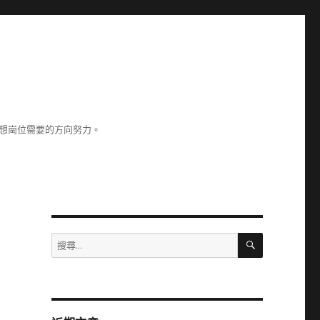
理想崗位需要的方向努力。
搜
搜
尋
尋
關
鍵
字: