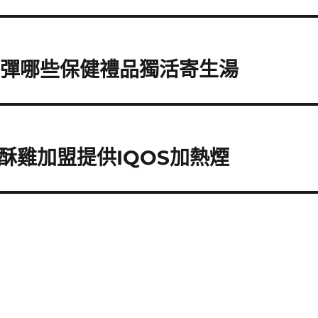
煙彈哪些保健禮品獨活寄生湯
的鹹酥雞加盟提供IQOS加熱煙