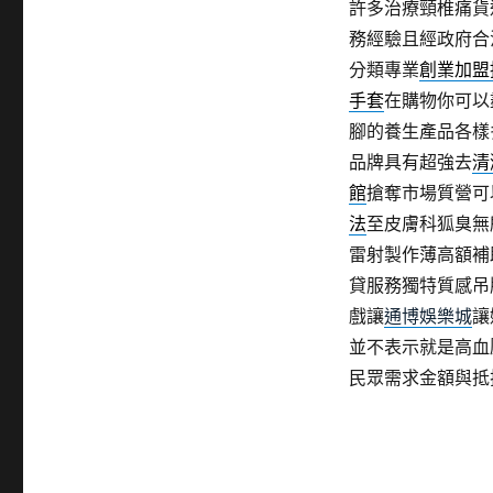
許多治療頸椎痛貨
務經驗且經政府合
分類專業
創業加盟
手套
在購物你可以
腳的養生產品各樣
品牌具有超強去
清
館
搶奪市場質營可
法
至皮膚科狐臭無
雷射製作薄高額補
貸服務獨特質感吊
戲讓
通博娛樂城
讓
並不表示就是高血
民眾需求金額與抵