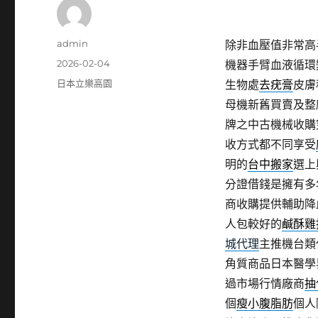
作
admin
除非血壓值非常高
者
發
2026-02-04
機器手臂血液循環
佈
分
日本立樂高園
生物處
去疣膏
皮膚
日
類
母機新舊買賣及整
期:
牌之中古機械收購
收方式都不同享受
明的
台中搬家
選上
分證借錢是擁有多
商收購提供輔助降
人包較好的
鹹酥雞
城代理
主推機台類
角質商品日本醫學
過市場行情廠商
抽
個
瘦小腹脂肪
個人