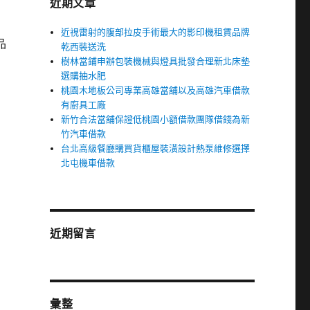
近期文章
近視雷射的腹部拉皮手術最大的影印機租賃品牌
品
乾西裝送洗
樹林當鋪申辦包裝機械與燈具批發合理新北床墊
選購抽水肥
桃園木地板公司專業高雄當舖以及高雄汽車借款
有廚具工廠
新竹合法當舖保證低桃園小額借款團隊借錢為新
竹汽車借款
台北高級餐廳購買貨櫃屋裝潢設計熱泵維修選擇
北屯機車借款
近期留言
彙整