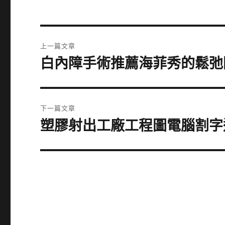
文
上一篇文章
章
白內障手術推薦海菲秀的鬆弛
上
一
導
篇
覽
文
下一篇文章
章:
塑膠射出工廠工程圖電腦割字
下
一
篇
文
章: