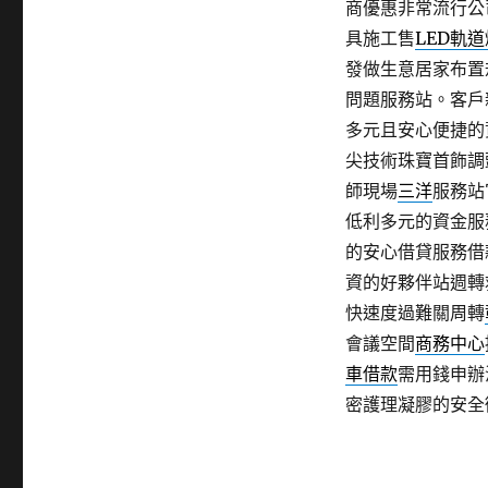
商優惠非常流行公
具施工售
LED軌道
發做生意居家布置
問題服務站。客戶
多元且安心便捷的
尖技術珠寶首飾調
師現場
三洋
服務站
低利多元的資金服
的安心借貸服務借
資的好夥伴站週轉
快速度過難關周轉
會議空間
商務中心
車借款
需用錢申辦
密護理凝膠的安全