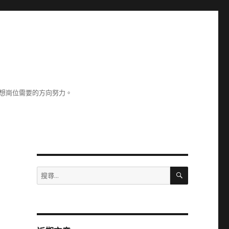
理想崗位需要的方向努力。
搜
搜
尋
尋
關
鍵
字: