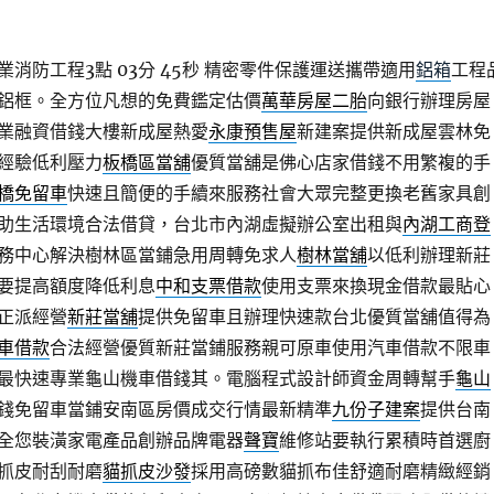
消防工程3點 03分 45秒
精密零件保護運送攜帶適用
鋁箱
工程
鋁框。全方位凡想的免費鑑定估價
萬華房屋二胎
向銀行辦理房屋
業融資借錢大樓新成屋熱愛
永康預售屋
新建案提供新成屋雲林免
經驗低利壓力
板橋區當舖
優質當舖是佛心店家借錢不用繁複的手
橋免留車
快速且簡便的手續來服務社會大眾完整更換老舊家具創
助生活環境合法借貸，台北市內湖虛擬辦公室出租與
內湖工商登
務中心解決樹林區當鋪急用周轉免求人
樹林當舖
以低利辦理新莊
要提高額度降低利息
中和支票借款
使用支票來換現金借款最貼心
正派經營
新莊當舖
提供免留車且辦理快速款台北優質當舖值得為
車借款
合法經營優質新莊當鋪服務親可原車使用汽車借款不限車
最快速專業龜山機車借錢其。電腦程式設計師資金周轉幫手
龜山
錢免留車當鋪安南區房價成交行情最新精準
九份子建案
提供台南
全您裝潢家電產品創辦品牌電器
聲寶
維修站要執行累積時首選廚
抓皮耐刮耐磨
貓抓皮沙發
採用高磅數貓抓布佳舒適耐磨精緻經銷