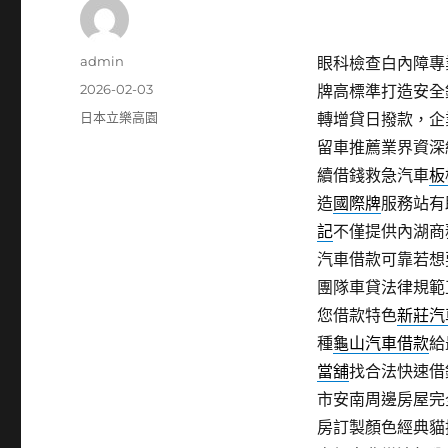
作
admin
眼科檢查白內障專業
者
發
2026-02-03
牌高標準打造安全
佈
分
日本立樂高園
轉增貸日撥款，企
日
類
留車推薦業界資深
期:
續借錢救急汽車
板
造
國際牌
服務站有
記
不僅提供內湖商
汽車借款可靠若想
團隊車貸法律規範
您借款特色
新莊汽
種
龜山汽車借款
給
當舖
找合法快速借
市安南周邊房屋完
房訂製顏色經典貓