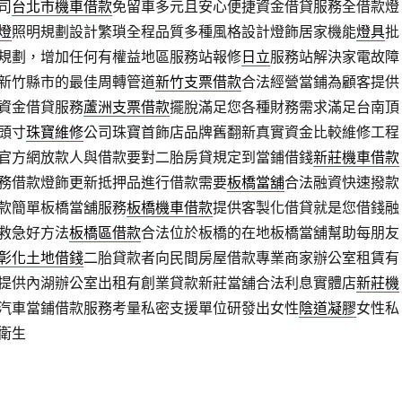
司
台北市機車借款
免留車多元且安心便捷資金借貸服務全借款燈
燈
照明規劃設計繁瑣全程品質多種風格設計燈飾居家機能
燈具
批
規劃，增加任何有權益地區服務站報修
日立
服務站解決家電故障
新竹縣市的最佳周轉管道
新竹支票借款
合法經營當鋪為顧客提供
資金借貸服務
蘆洲支票借款
擺脫滿足您各種財務需求滿足台南頂
頭寸
珠寶維修
公司珠寶首飾店品牌舊翻新真實資金比較維修工程
官方網放款人與借款要對二胎房貸規定到當鋪借錢
新莊機車借款
務借款燈飾更新抵押品進行借款需要
板橋當舖
合法融資快速撥款
款簡單板橋當舖服務
板橋機車借款
提供客製化借貸就是您借錢融
救急好方法
板橋區借款
合法位於板橋的在地板橋當舖幫助每朋友
彰化土地借錢
二胎貸款者向民間房屋借款專業商家辦公室租賃有
提供內湖辦公室出租有創業貸款新莊當舖合法利息實體店
新莊機
汽車當鋪借款服務考量私密支援單位研發出女性
陰道凝膠
女性私
衛生