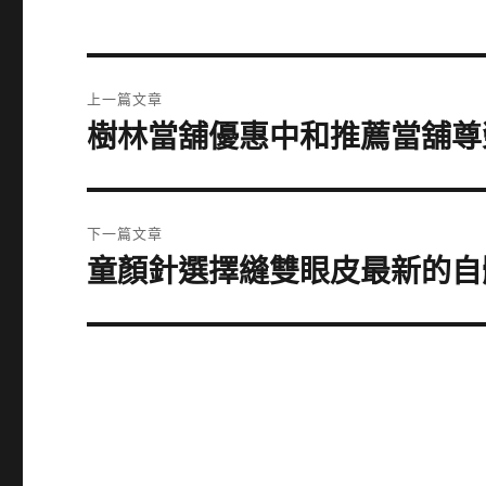
文
上一篇文章
章
樹林當舖優惠中和推薦當舖尊
上
一
導
篇
覽
文
下一篇文章
章:
童顏針選擇縫雙眼皮最新的自體
下
一
篇
文
章: