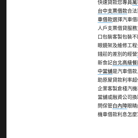
快速貸款您專員
萬
台中支票借款
合法
車借款
選擇汽車借
人戶支票借貸服務
口包裝客製包裝不
眼鏡架及維修工程
錢莊的差別的經營
新食記
台北高級餐
中當舖
是汽車借款
助原屋貸款利率超
企業客製倉棧汽機
當舖或融資公司換
問保管
白內障
眼睛
機車借款利息怎麼