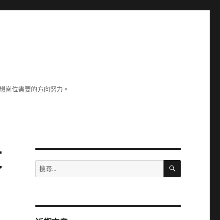
理想崗位需要的方向努力。
東
搜
搜
尋
尋
關
鍵
字: