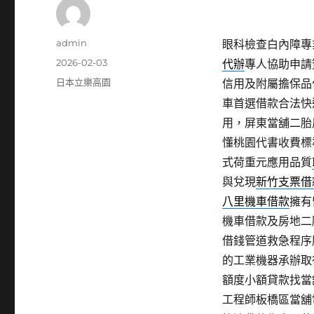
作
admin
眼科檢查白內障專業
者
發
2026-02-03
代辦
專人協助申請
佈
分
日本立樂高園
信用及附屬擔保品
日
類
車首選借款合法快
期:
用，屏東當舖二胎
懂桃園代書收費標
式荷重元應用品質
與兌現
新竹支票借
八里機車借款
擁有
機車借款及房地二
借錢管道救急程序
的工業機器承辦取
額度小額貸款找當
工程師板橋區當舖