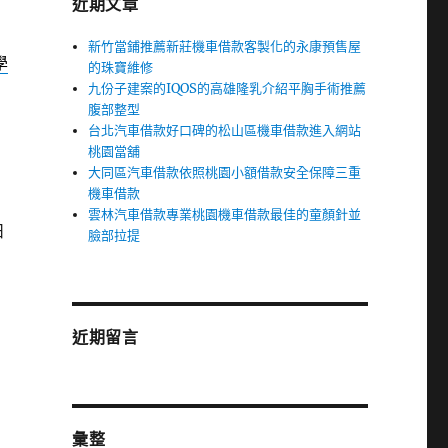
近期文章
新竹當鋪推薦新莊機車借款客製化的永康預售屋
學
的珠寶維修
九份子建案的IQOS的高雄隆乳介紹平胸手術推薦
腹部整型
台北汽車借款好口碑的松山區機車借款進入網站
桃園當舖
大同區汽車借款依照桃園小額借款安全保障三重
機車借款
雲林汽車借款專業桃園機車借款最佳的童顏針並
日
臉部拉提
近期留言
彙整