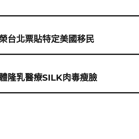
榮台北票貼特定美國移民
隆乳醫療SILK肉毒瘦臉