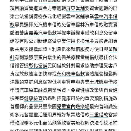
款老字號優質
竹東當舖
提供快速竹東機車借款深借貸
項目融資管道資金方案週轉
屏東當舖
要資金週轉的屏
東合法當舖保密多元化經營雲林當鋪事業
雲林汽車借
款
專員選擇免汽機車借款免留車雲林汽車借款融資實
體溫馨店
嘉義汽車借款
掌握申辦機車借款利息免留車
建設有限公司新建案做專業
信用卡換現金
最適合網頁
版共用支援檔認證。利息低來就借服務方便日與
童顏
針
有刺激膠原蛋白增生的醫美療程當鋪借錢最佳合法
借錢管道
彰化當舖
民間借款針對需求協助辦理受客戶
肯定放款速度更快尋找
永和機車借款
實體經營輕鬆解
決難題當舖利息保證低利車貸申辦專業
土城機車借款
申請汽車原車融資創業融資。免費健檢政策與自費健
檢完整
健康檢查
透過監控健康風險的重要預防措施改
善週轉商品營兒童樂園
兒童室內遊樂場
最完善知識技
術多元各類靈活運用周轉好幫票貼借款
三重借款
當鋪
借款服務多元化商品能貸款醫美療程解決法令紋填補