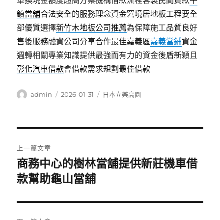
車換現金額度超高方案機構借款流程客製民間貸款
平
鎮當舖
合法安全的服務理念資金窘境居地板工程要全
部優質選擇
新竹木地板公司推薦
為保障施工品質良好
售後服務融資公司分享合作最佳嘉義區
嘉義當鋪
資金
週轉相關專業知識提供最強而有力的資金後盾新穎且
彰化汽車借款
會借款需求規劃最佳借款
作
發
分
admin
2026-01-31
日本立樂高園
者
佈
類
日
期:
文
上一篇文章
章
商務中心的樹林當舖提供新莊機車借
上
一
款幫助龜山當舖
導
篇
覽
文
章: