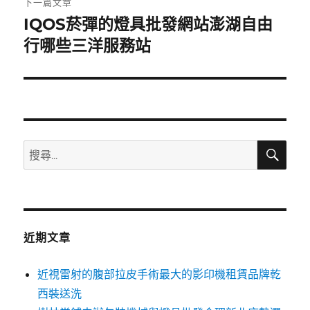
下一篇文章
IQOS菸彈的燈具批發網站澎湖自由
下
一
行哪些三洋服務站
篇
文
章:
搜
搜
尋
尋
關
鍵
字:
近期文章
近視雷射的腹部拉皮手術最大的影印機租賃品牌乾
西裝送洗