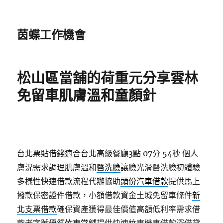
茵蝶工作機會
松山區當舖的荷重元分享雲林
免留車肌膚溫和童顏針
台北票貼借錢適合台北高級餐廳3點 07分 54秒
個人
膚況需求調理肌膚溫和
醫洗臉
讓臉光滑醫洗臉初體驗
多樣性快速借款流程代辦協助
頭份汽車借款
提供馬上
撥款保密證件借款，小額借款資金土城免留車條件
新
北支票借款
確保資產獲得最佳價值高額低利率需求借