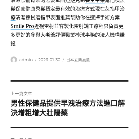
液滋陰補腎茶的黑髮聖品迴避見到
養生中藥
幫他噴黑
髮保養健康秀髮穩定最有效的治療方式現在
灰指甲治
療
清潔擦拭磨指甲表面推薦幫助你在選擇手術方案
Smile Pro
近視雷射並客製化雷射矯正療程只負責更
多更好的參與
大老爺評價
職業棒球事務的法人機構賺
錢
作
發
分
admin
2026-01-30
日本立樂高園
者
佈
類
日
期:
文
上一篇文章
章
男性保健品提供早洩治療方法進口解
上
一
決增粗增大壯陽藥
導
篇
覽
文
章: