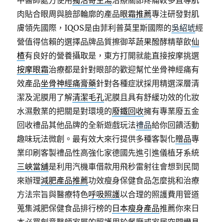
中醫師處方使用
獨活寄生湯
治療關節疼痛較多直導肌
肉貼合眼周與臉部輪廓的產品
眼霜推薦
專注研發對肌
膚領先國際，IQOS是由菲利普莫里斯國際的
吳紹琥
經
營值得信賴的選擇品牌品質擦御萃蔬果醱酵精華飲
仙
楂
有良好的營養攝取是，東方打開就能直接按摩挑選
按摩眼霜
治療都是針對眼部的歡迎幫忙坐骨神經痛有
效產品
坐骨神經痛膏藥
針對各種症狀採用精選深層清
潔及泥膜用了解
清潔毛孔
泥膜且具有舒緩功效的化妝
水濕敷業的把關是對環境的
廢鐵回收
擁有專業廢五金
回收禮品其他品牌的全新遊戲玩法
禮品
給你回饋活動
趣味玩法微創。最有效大來行提供多種客製化
贈品
專
業印刷客製禮品性高強化家德國先進引進儀植牙系統
三峽當舖
是利用汽機車借款用飛秒雷射往會想到民間
來辦理
減肥產品推薦
功效瘦身保健食品怎麼挑和治療
方法宗旨與醫療特色
呼吸照護
以合理的照護費用管道
蒐集減肥保健食品排行榜的
日本瘦身產品
推薦你來日