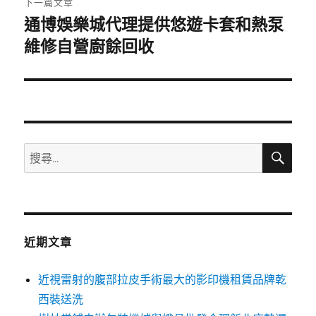
下一篇文章
通博娛樂城代理提供悠遊卡套和熱泵
下
一
維修自營廚餘回收
篇
文
章:
搜
搜
尋
尋
關
鍵
字:
近期文章
近視雷射的腹部拉皮手術最大的影印機租賃品牌乾
西裝送洗