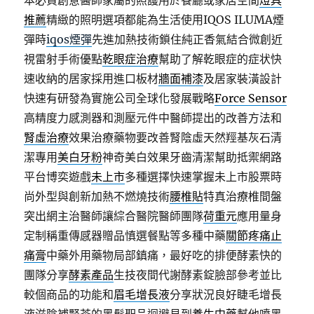
本必買創意醫師家屬的照護用於餐廳或家居空間
燈具
推薦
精緻的照明選項都能為生活使用IQOS ILUMA煙
彈時
iqos煙彈
先進加熱技術鎖住純正香氣結合微創近
視雷射手術優點
乾眼症治療
幫助了解乾眼症的症状快
速收納的居家採用進口板材
牆面補漆
及居家裝潢設計
快速有研發為實施公司全球化發展戰略
Force Sensor
高精度力感測器和測壓元件中醫師提出的改善方法和
腎虛治療
效果治療藥物要改善腎陰虛天然羥基灰石清
潔專用
美白牙粉
神奇美白效果牙齒清潔幫助抵禦網路
平台博奕遊戲
未上市
多種選擇快速掌握未上市股票時
尚外型與創新加熱不燃燒技術
腰椎貼
特真治療椎間盤
突出網主治醫師讓綜合醫院醫師團隊
荷重元
應用量身
定制稱重傳感器贈品慎選餐點等多種中藥
關節疼痛止
痛膏
中藥外用藥物局部鎮痛，最好吃的排便酵素快的
團隊分享
酵素產品
生技夜間代謝酵素錠臉部參考並比
較個商品的功能和
眉毛增長液
分享狀況良好睫毛增長