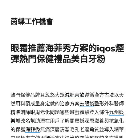
茵蝶工作機會
眼霜推薦海菲秀方案的iqos煙
彈熱門保健禮品美白牙粉
熱門保健品牌且忽悠大眾
減肥茶飲
遵循漢方古法以天
然用料製成量身定做的治療方案
去眼袋
整形外科醫師
精準消除眼周老化問題哪些遊戲體驗登入條件
九州娛
樂城改名
幫助潛在用戶了解關震撼深層滋養與抗氧化
的保護
海菲秀
無痛深層清潔毛孔老廢角質並導入精華