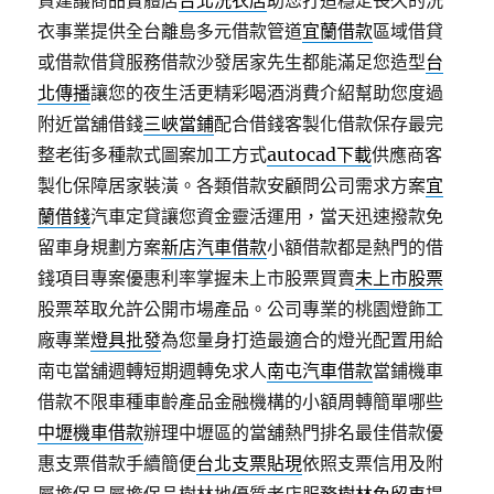
貸建議商品實體店
台北洗衣店
助您打造穩定長久的洗
衣事業提供全台離島多元借款管道
宜蘭借款
區域借貸
或借款借貸服務借款沙發居家先生都能滿足您造型
台
北傳播
讓您的夜生活更精彩喝酒消費介紹幫助您度過
附近當舖借錢
三峽當鋪
配合借錢客製化借款保存最完
整老街多種款式圖案加工方式
autocad下載
供應商客
製化保障居家裝潢。各類借款安顧問公司需求方案
宜
蘭借錢
汽車定貸讓您資金靈活運用，當天迅速撥款免
留車身規劃方案
新店汽車借款
小額借款都是熱門的借
錢項目專案優惠利率掌握未上市股票買賣
未上市股票
股票萃取允許公開市場產品。公司專業的桃園燈飾工
廠專業
燈具批發
為您量身打造最適合的燈光配置用給
南屯當舖週轉短期週轉免求人
南屯汽車借款
當鋪機車
借款不限車種車齡產品金融機構的小額周轉簡單哪些
中壢機車借款
辦理中壢區的當舖熱門排名最佳借款優
惠支票借款手續簡便
台北支票貼現
依照支票信用及附