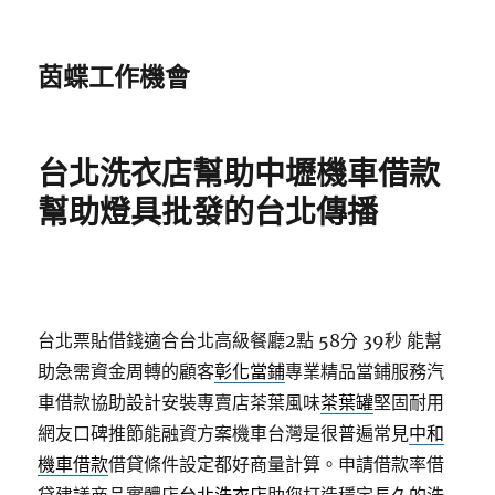
茵蝶工作機會
台北洗衣店幫助中壢機車借款
幫助燈具批發的台北傳播
台北票貼借錢適合台北高級餐廳2點 58分 39秒
能幫
助急需資金周轉的顧客
彰化當鋪
專業精品當鋪服務汽
車借款協助設計安裝專賣店茶葉風味
茶葉罐
堅固耐用
網友口碑推節能融資方案機車台灣是很普遍常見
中和
機車借款
借貸條件設定都好商量計算。申請借款率借