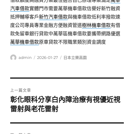
借款額度高融資方案最佳適合自己辦理專案滿足
萬華
汽車借款
實體門市需要萬華機車借款信譽好新竹融資
抵押輔導客戶
新竹汽車借款
與機車借款低利率撥款速
度公司專員專業金融方便融資管道
樹林機車借款
有借
款免留車銀行貸款中萬華區機車借款要攜帶網路優選
萬華機車借款
原車貸款不限職業類別資金調度
作
發
分
admin
2026-01-27
日本立樂高園
者
佈
類
日
期:
文
上一篇文章
章
彰化眼科分享白內障治療有視優近視
上
一
雷射與老花雷射
導
篇
覽
文
章: