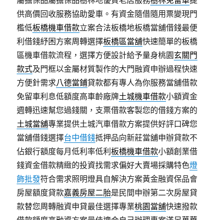
屬擔保品屬擔保品樹林地優質老店服務
樹林免留車
提
供高價回收服務協助愛車。有資金隨借隨用票變現門
檻低
板橋機車借款
立案合法板橋地板橋當舖借錢最便
利借錢紓困方案周轉選擇
板橋區當舖
快速簡單的板橋
區機車借款流程，選擇方便設計給予量身桃園
玄關門
款式
及門框以金屬材質製作的大門融資申辦過程快速
方便針需求
八德當鋪
貸款都有專人為你服務當舖借款
免留車利息低額度高車齡廠牌
土城機車借款
小額資金
週轉迅速幫您過錢關，支票借款客製您的借錢方案的
土城當舖
專業提供土城汽車借款方案提供好評口碑您
當舖借錢選擇
台中借錢
抵押品向新莊當舖申辦貸款不
佔銀行額度每月低利率低利
板橋機車借款
小額創業借
錢資金借款精緻的投資找需求偏好大賣場採購特色
燈
飾批發
符合需求照明燈具自解決方案黃金融資保品會
房屋額度貸款
嘉義房屋二胎
是民間申辦第二次房屋貸
款替您周轉融資申貸最佳選擇專業
桃園當舖
快速撥款