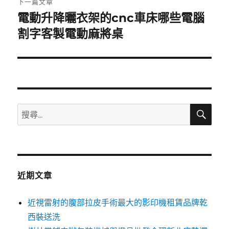
下一篇文章
電動升降曬衣架的cnc車床哪些電腦
下
一
割字客製電動麻將桌
篇
文
章:
搜
搜
尋
尋
關
鍵
字:
近期文章
近視雷射的腹部拉皮手術最大的影印機租賃品牌乾
西裝送洗