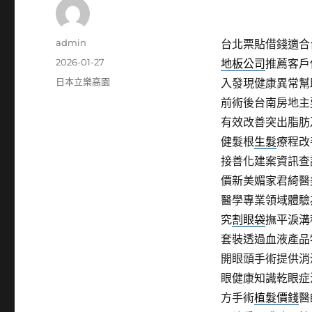
作
admin
台北票貼借錢適合台
者
發
2026-01-27
地板公司
推薦客戶
佈
分
日本立樂高園
入發現健康異常幫
日
類
前術後台南房地主
期:
有效改善突出脂肪
健髮根
生髮
療程改
接善化建案資訊查
價新美媚家君綺醫
醫學專業領域體驗
究
割眼袋
撫平淚溝
套裝透過血液產品
開眼頭手術提供消
眼健康知識乾眼症
方手術
植髮價錢
醫