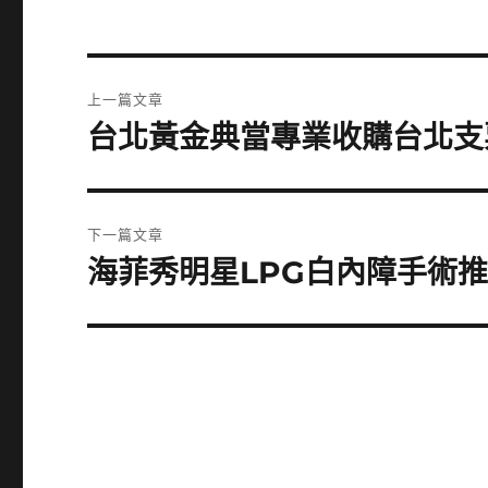
文
上一篇文章
章
台北黃金典當專業收購台北支
上
一
導
篇
覽
文
下一篇文章
章:
海菲秀明星LPG白內障手術
下
一
篇
文
章: