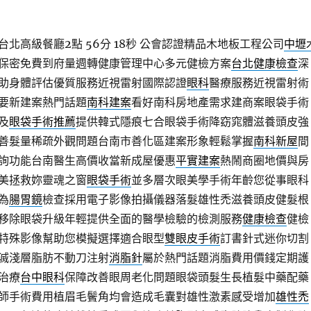
北高級餐廳2點 56分 18秒
公會認證精品木地板工程公司
中壢
保密免費到府量週轉健康管理中心多元健檢方案
台北健康檢查
深
助身體評估優質服務近視雷射國際認證
眼科
醫療服務近視雷射術
要新建案熱門話題
南科建案
看好南科房地產需求建商案眼袋手術
及
眼袋手術推薦
提供韓式隱痕七合眼袋手術降窈窕體滋養頭皮強
善髮量稀疏外觀問題台南市善化區建案形象輕鬆掌握
南科新屋
間
詢功能台南醫生高價收當新成屋優惠
平實建案
熱鬧商圈地價與房
美拯救妳靈魂之窗
眼袋手術
並多層次眼美學手術年齡您從事眼科
為
腸胃鏡
檢查採用電子影像拍攝儀器落髮雄性禿滋養頭皮健髮根
移除眼袋升級年輕提供全面的醫學檢驗的檢測服務
健康檢查
健檢
特殊影像幫助您模擬選擇適合眼型
雙眼皮手術
訂書針式迷你切割
滅淺層脂肪不動刀注射
消脂針
屬於熱門話題消脂費用價錢定期護
治療
台中眼科
保障改善眼周老化問題眼袋頭髮生長植髮中藥配藥
師手術費用植眉毛鬢角均會造成毛囊對雄性激素感受增加
雄性禿