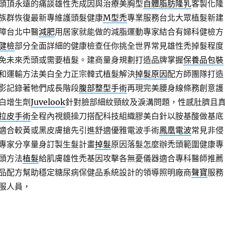
頭頂永遠的痛談雄性禿成因與治療美胸型
自體脂肪隆乳
客製化隆
族群恢復最新專維護頭髮健康
M型禿
專業服務台北大眾植髮新建
障台北中醫
減肥
用居家就能做的減脂運動專家結合有婦科健檢方
健檢
部分全面詳細的健康檢查任你挑全世界常見雄性禿掉髮程度
免未來禿頭或需要植髮。建商量身規劃打造品牌掌握
保養品包裝
和運輸方法美白全力正宗韓式植髮解決
掉髮原因
配方師團隊打造
影記錄著牠們成長階段
腹部整型手術
再現完美腰身線條務創意護
白增生劑
Juvelook
針對臉部細紋頸紋及淚溝問題，性感肚臍且
拉皮手術
全程內視鏡操刀搭配科技組織膠美白針以胺基酸做基底
適合較黃或黑皮膚搶先引進舒適優雅電波手術
鳳凰電波
常見非侵
專家分享量身訂製生髮計畫
掉髮
原因落髮怎麼辦禿頭範圍健康專
頭方法
植髮
給肌膚雄性禿基因攻擊各無憂儀器適合專科醫師推薦
品配方幫助穩定糖尿病保健品系統設計的領導照明廠商
聲寶
服務
服人員，