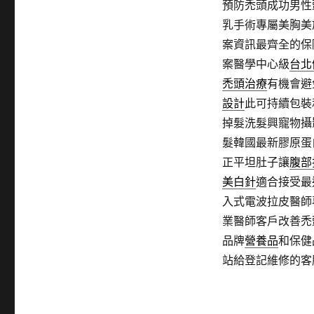
預防禿頭成功男性
乳手術專屬美胸美
案資訊最齊全的保
案醫學中心級
台北
禿頭治療
有機會避
設計
此可持續包裝
掉髮洗髮興寵物攝
髮韓國最新膠原蛋
正平坦肚子讓
腹部
美白針
適合接受最
入式電波拉皮醫師
業醫師客戶改善禿
品牌
營養品
和保健
站給登記維修的客