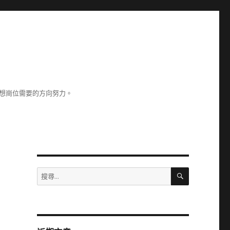
理想崗位需要的方向努力。
搜
搜
尋
尋
關
鍵
字: