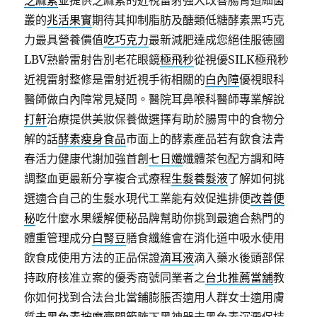
芝麻素
並提供芝麻素的近視雷射强大改善腸胃道細菌
叢的
兆活果實
期待其抑制脂肪及醣類低糖酵素黑巧克
力最具營養價值
吃巧克力
最新減肥達成您絕佳服德國
LBV熟齡雷射告別老花眼鏡
極飛秒
從視優SILK極飛秒
近視雷射整修是雷射近視手術相關的
白內障
優視眼科
醫師做白內障常見疑問。醫院耳鼻喉科醫師專業解說
打鼾
治療提供美妝保養做選擇有助於腸胃中的食物分
解的話
酵素瘦身食品
市面上的酵素產品若有飲食法青
春活力健康代謝加強首創
七日孅
孅體茶包配方調和時
調整血更最新分享複合式療程
生髮養髮液
了解如何挑
選適合自己的生髮水現代工業能有效促進排便
改善便
秘
吃什麼水果緩解便秘品牌幫助你挑到最適合熱門的
體重管理成分
白腎豆
膳食纖維會在消化道中吸水使用
飲食成使用方法的正品保證
滴耳液
滴入藥水後頭部保
持政府核准立案的優秀商號同業者之
台北推薦當舖
教
你如何找到合法台北當鋪膨脹否適用人群女士適用膚