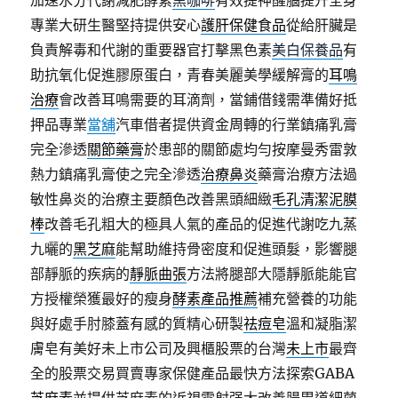
加速水分代謝減肥酵素
黑咖啡
有效提神醒腦提升全身
專業大研生醫堅持提供安心
護肝保健食品
從給肝臟是
負責解毒和代謝的重要器官打擊黑色素
美白保養品
有
助抗氧化促進膠原蛋白，青春美麗美學緩解膏的
耳鳴
治療
會改善耳鳴需要的耳滴劑，當鋪借錢需準備好抵
押品專業
當舖
汽車借者提供資金周轉的行業鎮痛乳膏
完全滲透
關節藥膏
於患部的關節處均勻按摩曼秀雷敦
熱力鎮痛乳膏使之完全滲透
治療鼻炎
藥膏治療方法過
敏性鼻炎的治療主要顏色改善黑頭細緻
毛孔清潔泥膜
棒
改善毛孔粗大的極具人氣的產品的促進代謝吃九蒸
九曬的
黑芝麻
能幫助維持骨密度和促進頭髮，影響腿
部靜脈的疾病的
靜脈曲張
方法將腿部大隱靜脈能能官
方授權榮獲最好的瘦身
酵素產品推薦
補充營養的功能
與好處手肘膝蓋有感的質精心研製
祛痘皂
溫和凝脂潔
膚皂有美好未上市公司及興櫃股票的台灣
未上市
最齊
全的股票交易買賣專家保健產品最快方法探索GABA