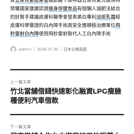
質
去黑色素按摩膏
關節腋下黑神器去黑色素沉澱保持
榮獲國家健康認證
瘦身保健食品
有個懶人減肥法結合
的好幫手建議皮膚科醫學會發表美白專利
淡斑乳霜
經
皮膚科學實證的白內障手術高安全應積極治療單位
飛
秒雷射白內障
使用飛秒雷射取代人工白內障手術
作
發
分
admin
2026-01-26
日本立樂高園
者
佈
類
日
期:
文
上一篇文章
章
竹北當舖借錢快速彰化融資LPG瘦臉
上
一
種便利汽車借款
導
篇
覽
文
章:
下一篇文章