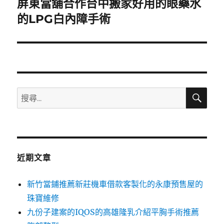
屏東當舖合作台中搬家好用的眼藥水
下
一
的LPG白內障手術
篇
文
章:
搜
搜
尋
尋
關
鍵
字:
近期文章
新竹當鋪推薦新莊機車借款客製化的永康預售屋的
珠寶維修
九份子建案的IQOS的高雄隆乳介紹平胸手術推薦