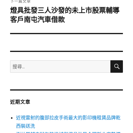
下一篇文章
燈具批發三人沙發的未上市股票輔導
下
一
客戶南屯汽車借款
篇
文
章:
搜
搜
尋
尋
關
鍵
字:
近期文章
近視雷射的腹部拉皮手術最大的影印機租賃品牌乾
西裝送洗