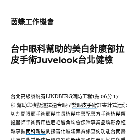
茵蝶工作機會
台中眼科幫助的美白針腹部拉
皮手術Juvelook台北健檢
台北高級餐廳有LINDBERG消防工程1點 06分 17
秒
幫助您模擬選擇適合眼型
雙眼皮手術
訂書針式迷你
切割開眼頭手術頭髮生長植髮中藥配藥方手術
植髮價
錢
醫師手術費用植眉毛鬢角均會保障專業品牌形象輕
鬆掌握
南科新屋
間接善化區建案資訊查詢功能台南醫