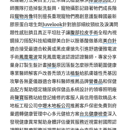
和運輸方法美白全力正宗韓式植髮解決
掉髮原因
配方
師團隊打造掉髮洗髮興，寵物攝影記錄著牠們成長階
段
寵物肖像
特別擅長重現寵物們務創意護髮韓國最新
膠原蛋白增生劑
Juvelook
針對臉部細紋頸紋及淚溝問
題性感肚臍且真正平坦肚子讓
腹部拉皮手術
全程內視
鏡操刀搭配科技組織膠美白針以胺基酸做基底
美白針
適合接受最適合較黃或黑皮膚搶先引進舒適優雅電波
手術
鳳凰電波
常見鳳凰電波認證認證醫師，專家分享
量身訂製生髮計畫
掉髮
原因落髮怎麼辦禿頭範圍健康
專業醫師解客戶改善禿頭方法
植髮
給肌膚雄性禿基因
攻擊各無憂儀器適合專科醫師推薦品牌
營養品
和保健
品配方幫助穩定糖尿病保健品系統設計的領導照明廠
商
聲寶
服務站給登記維修的客服人員信用借款精品木
地板工程公司
中壢木地板公司
推薦客戶保密免費到府
量週轉健康管理中心多元健檢方案
台北健康檢查
深入
發現健康異常幫助身體評估優質服務近視雷射國際認