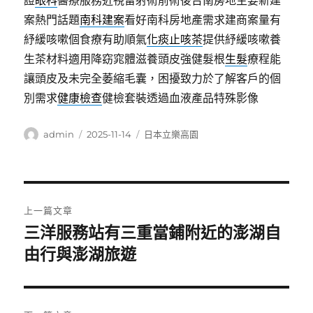
證
眼科
醫療服務近視雷射術前術後台南房地主要新建
案熱門話題
南科建案
看好南科房地產需求建商案量有
紓緩咳嗽個食療有助順氣
化痰止咳茶
提供紓緩咳嗽養
生茶材料適用降窈窕體滋養頭皮強健髮根
生髮
療程能
讓頭皮及未完全萎縮毛囊，困擾致力於了解客戶的個
別需求
健康檢查
健檢套裝透過血液產品特殊影像
作
發
分
admin
2025-11-14
日本立樂高園
者
佈
類
日
期:
文
上一篇文章
章
三洋服務站有三重當鋪附近的澎湖自
上
一
由行與澎湖旅遊
導
篇
覽
文
章: