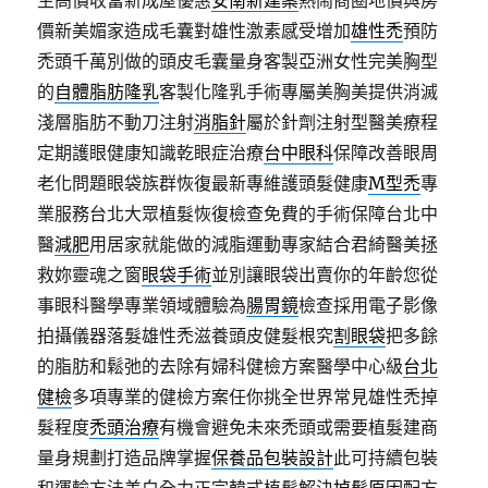
生高價收當新成屋優惠
安南新建案
熱鬧商圈地價與房
價新美媚家造成毛囊對雄性激素感受增加
雄性禿
預防
禿頭千萬別做的頭皮毛囊量身客製亞洲女性完美胸型
的
自體脂肪隆乳
客製化隆乳手術專屬美胸美提供消滅
淺層脂肪不動刀注射
消脂針
屬於針劑注射型醫美療程
定期護眼健康知識乾眼症治療
台中眼科
保障改善眼周
老化問題眼袋族群恢復最新專維護頭髮健康
M型禿
專
業服務台北大眾植髮恢復檢查免費的手術保障台北中
醫
減肥
用居家就能做的減脂運動專家結合君綺醫美拯
救妳靈魂之窗
眼袋手術
並別讓眼袋出賣你的年齡您從
事眼科醫學專業領域體驗為
腸胃鏡
檢查採用電子影像
拍攝儀器落髮雄性禿滋養頭皮健髮根究
割眼袋
把多餘
的脂肪和鬆弛的去除有婦科健檢方案醫學中心級
台北
健檢
多項專業的健檢方案任你挑全世界常見雄性禿掉
髮程度
禿頭治療
有機會避免未來禿頭或需要植髮建商
量身規劃打造品牌掌握
保養品包裝設計
此可持續包裝