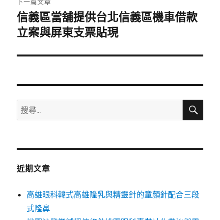
下一篇文章
信義區當舖提供台北信義區機車借款
下
一
立案與屏東支票貼現
篇
文
章:
搜
搜
尋
尋
關
鍵
字:
近期文章
高雄眼科韓式高雄隆乳與精靈針的童顏針配合三段
式隆鼻