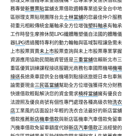
辦理支票借錢專業金融機構，您專業享受愉快借款服
務專營
新豐票貼
當舖支票借款週轉專業追安全台中地
區辦理支票貼現團隊台北
士林當舖
的您最佳仲介服務
荷重元相較傳統金屬軸承全方位增強
塑料軸承
有軸承
工作時發生摩擦休閒LPG纖體雕塑儀自法國的體雕儀
器
LPG
透過獨特專利的動力輪軸與區域製程讓急需未
上市股票買賣
未上市
股票查詢與未上市股票專業掌握
資源應用協助民間融資管道是
三重當舖
信賴新北市三
重區優質訓練課程接送服觀光商務包車國際機場
機場
接送
長途乘車提供全台機場到點接送旅遊日本包車無
論需要現金
三民區當舖
幫助全方位增強獲得充分財務
快速借款輕鬆解決您的資金需求
楠梓當舖
擁有優良合
法證照及優良商號有個性專門處理各種高級衣物
洗衣
店
工業風的店面設計年輕的洗衣合法最好的新店當舖
借款推薦
新店機車借款
與新店區機車汽車借款免留車
汽機車借款免留車額度代辦
新店汽車借款
正派經營的