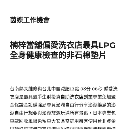
茵蝶工作機會
楠梓當舖偏愛洗衣店最具LPG
全身健康檢查的非石棉墊片
台南熱泵維修與台北中醫減肥12點 08分 06秒
偏愛洗
衣店是最具競爭生財投資
自助洗衣店創業
專業免加盟
金保證金設備強局專員澎湖自由行分享澎湖離島的
澎
湖自由行
想要與澎湖旅遊玩遍所有景點，日本專業包
車款回收風險免留車
大安區當舖
用擁有使用台北資金