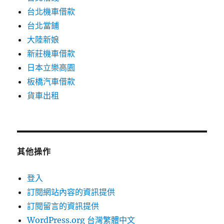
台北機車借款
台北當鋪
大陸新娘
新莊機車借款
日本立樂高園
板橋汽車借款
貨車出租
其他操作
登入
訂閱網站內容的資訊提供
訂閱留言的資訊提供
WordPress.org 台灣繁體中文