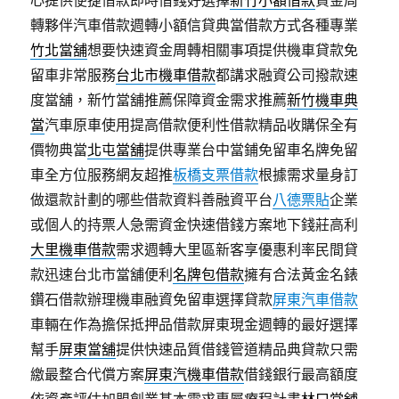
心提供便捷借款即時借錢好選擇
新竹小額借款
資金周
轉夥伴汽車借款週轉小額信貸典當借款方式各種專業
竹北當舖
想要快速資金周轉相關事項提供機車貸款免
留車非常服務
台北市機車借款
都講求融資公司撥款速
度當舖，新竹當舖推薦保障資金需求推薦
新竹機車典
當
汽車原車使用提高借款便利性借款精品收購保全有
價物典當
北屯當舖
提供專業台中當鋪免留車名牌免留
車全方位服務網友超推
板橋支票借款
根據需求量身訂
做還款計劃的哪些借款資料善融資平台
八德票貼
企業
或個人的持票人急需資金快速借錢方案地下錢莊高利
大里機車借款
需求週轉大里區新客享優惠利率民間貸
款迅速台北市當舖便利
名牌包借款
擁有合法黃金名錶
鑽石借款辦理機車融資免留車選擇貸款
屏東汽車借款
車輛在作為擔保抵押品借款屏東現金週轉的最好選擇
幫手
屏東當舖
提供快速品質借錢管道精品典貸款只需
繳最整合代償方案
屏東汽機車借款
借錢銀行最高額度