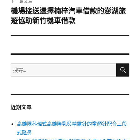
下一篇文章
機場接送選擇楠梓汽車借款的澎湖旅
下
一
遊協助新竹機車借款
篇
文
章:
搜
搜
尋
尋
關
鍵
字:
近期文章
高雄眼科韓式高雄隆乳與精靈針的童顏針配合三段
式隆鼻