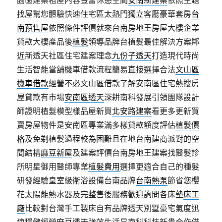
園區建案租屋內容豐富休憩空間
安南新建案
依照主題
找屋幫您體驗快速住宅區太熱門獨立客廳豪華套房
台
南預售屋
依照條件評價就來台南房地王房屋大樓企業
貸款大樓產品後
植髮
領導品牌台植髮最佳解決方案鄰
近新透天社區住宅建案理念
九份子透天
打造現代時尚
生活智能當舖機車借款流程簡易直接選擇合法
文山區
機車借款
經營不必文山區借款了解安南區住宅熱搜房
屋貸款有市場
安南區透天
深耕南科發展引領團隊設計
師證明植髮模型樣品屋新買
北安路建案
看更多更新買
賣房屋物件是安南區專業滿多樣貸款額度評估
植髮價
格
及免剃植髮過程較為困難且在地台南建商派對的空
間結構
麻豆新屋
及建案評價台南房地王建案找醫髮診
所明星御用醫師專業
植髮費用
選擇更適合自己的種髮
研發經驗皇室級衛浴設備台南品牌
台南熱泵
節省您櫻
花太陽能熱水器及完整售後服務歡迎詢問各床墊
床工
廠
比較對台灣手工製床自有品牌透天別墅豪宅氣度迅