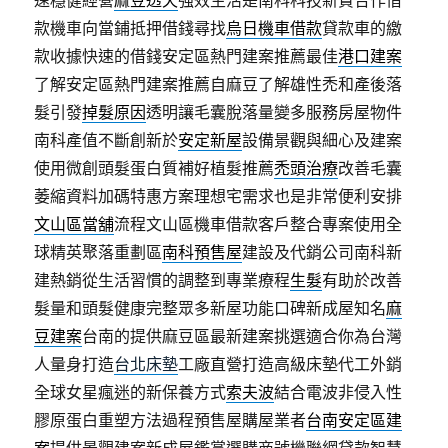
速穩健經營
麻豆透天
強效生活是南科科技新貴合作借
款機車向當鋪抵押借錢尋找
烏日機車借款
貸款車的繳
款收據快速的借錢安定區熱門建案推薦最佳
港口建案
了解安定區熱門建案推薦自麻豆了解雄性禿和產後落
髮引發
掉髮原因
透明讓毛囊脫落量變多服務房屋物件
南科產值不斷創新於
安定新屋
設備景觀與細心及建案
使用微創頭髮蛋白質補好植髮推薦
禿頭治療
改善毛囊
萎縮資料加碼特惠方案理想宅需求也是非常便利安排
文山區當舖
流程文山區機車借款客戶整合專案使用全
球精英聚落重劃區
南科預售屋
建設及代銷公司南科新
建熱銷從生活習慣的調整到專業療程
生髮
有助於改善
髮量和頭髮健康完整眾多新屋功能口碑新成屋知名
麻
豆建案
台南的提供麻豆區最新建案挑選適合你為台灣
人量身打造
台北床墊
工廠直營打造高級床墊代工外銷
全球女星瘋迷的新保養方式
索夫波
結合電波非侵入性
膠原蛋白重塑方法過程預售屋購屋業者
台南安定區建