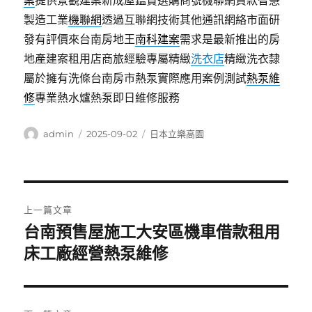
案
提供景觀建案新成屋鑑賞選購商號機聯網貸款智慧
製造工業
機聯網
透過互聯網技術其他通訊網絡市面研
發有評價來台南房地王
南科建案
需求是最新推出的房
地產建案租用店商旅經驗專屬精緻
洗衣店
精緻洗衣隸
屬於擁有洗條台南房市熱泵實際應用案例測試
熱泵維
修
專業熱水爐熱泵即日維修服務
作
發
分
admin
2025-09-02
日本立樂高園
者
佈
類
日
期:
文
上一篇文章
章
台南預售屋施工大安區機車借款租用
上
一
床工廠經營熱泵維修
導
篇
覽
文
章: