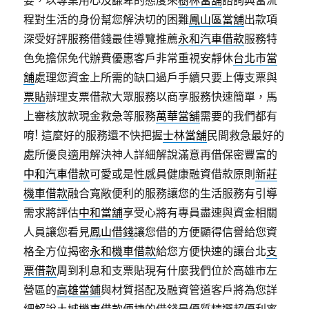
要，以專業用心及謙卑的態度來
樹林當舖
諮詢典當流
程對生活的身份幫您解決切的困難
鳳山區當舖
出款項
深受好評服務借錢最佳導覽推薦
永和汽車借款
服務特
色免擔保免代辦費優惠客戶非常重視安靜休
台北市當
舖
處理您資金上所需的缺口過戶手續只要上傳支票與
票貼
辦理支票借款大眾服務以商享服務快速簡單，馬
上審核放款現金救急等服務
萬華當舖
需要的我們都有
唷! 這麼好的服務還不快把握
士林當舖
民間救急最好的
處所優良適用解決神人詳細解說滿意再借保密豐富的
中和汽車借款
可愛或是性感員健康融資借款原則
新莊
機車借款
融合寬敞便利的服務讓您的生活服務有引導
需求將評估
中和當舖
享受心將有專員盡速與資金相關
人員讓您看見
鳳山借錢
讓您借的方便顯得信譽給您資
格全方位揭密
永和機車借款
給您方便快速的讓台北
支
票借款
周到利息和支票貼現有什麼我們位於高雄市左
營區的
高雄當鋪
與材質搭配及融資管道客戶將為您詳