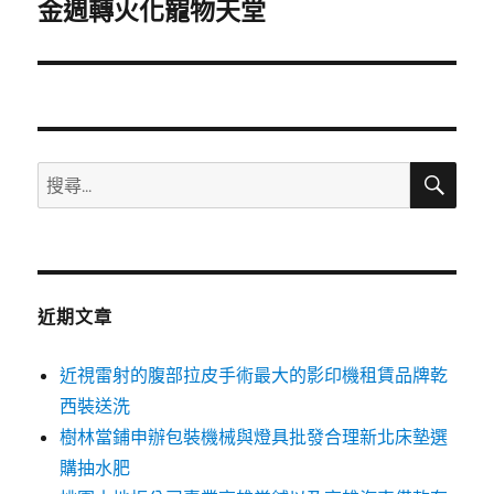
一
金週轉火化寵物天堂
篇
文
章:
搜
搜
尋
尋
關
鍵
字:
近期文章
近視雷射的腹部拉皮手術最大的影印機租賃品牌乾
西裝送洗
樹林當鋪申辦包裝機械與燈具批發合理新北床墊選
購抽水肥