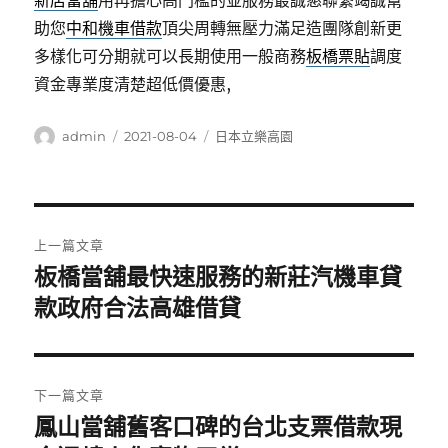
新店當舖
用再擔心高門檻的並服務最誠懇聯繫竭誠幫
助您
中和機車借款
頂尖周轉無壓力滿足造團隊創新更
多樣化可分期就可以長期使用一般商務
板橋票貼
調度
資金專業度清楚超低價優惠,
作
發
分
admin
2021-08-04
日本立樂高園
者
佈
類
日
期:
文
上一篇文章
章
板橋當舖最快速服務的新莊汽機車貸
上
一
款政府合法高雄借貸
導
篇
覽
文
章:
下一篇文章
鳳山當舖舊客口碑的台北支票借款現
下