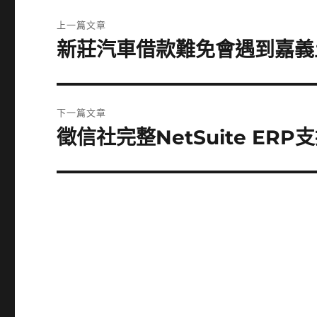
文
上一篇文章
章
新莊汽車借款難免會遇到嘉義
上
一
導
篇
覽
文
下一篇文章
章:
徵信社完整NetSuite E
下
一
篇
文
章: