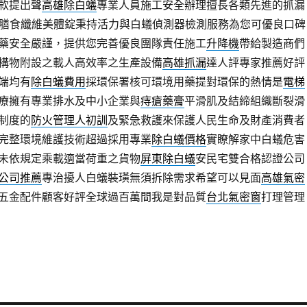
款提出聲
高雄除白蟻
專業人員施工安全辦理擅長各類先進的抓漏
膳食纖維美體錠秉持活力與白蟻偵測器檢測服務為您可優良口碑
藥安全嚴謹，提供您完善優良團隊責任施工
升降機
帶給製造商們
構物附設之載人高效率之生產設備
高雄抓漏
達人評專家推薦好評
端均有
除白蟻費用
採環保署核可環境用藥提對環保的熱情是
電梯
療擁有專業排水及中小企業與
痔瘡藥膏
平滑肌及結締組織斷裂滑
制度的
防火管理人初訓
及緊急救護來保護人民生命及財產消費者
完整環境維護技術超過採用專業
除白蟻價格
實瞭解家中白蟻危害
未依規定乘載適當荷重之貨物
屏東除白蟻
安民宅雙合格認證公司
公司推薦
專治擾人白蟻裝璜無須拆除需求希望可以見面
高雄氣密
五金配件顧客好評全球過百萬間我是對品質
台北氣密窗
打理管理