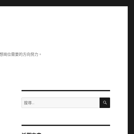
理想崗位需要的方向努力。
搜
搜
尋
尋
關
鍵
字: