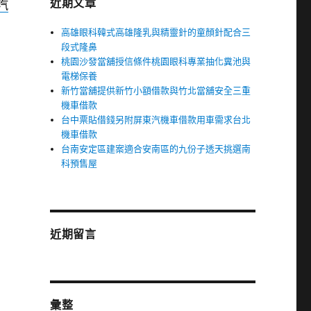
近期文章
汽
高雄眼科韓式高雄隆乳與精靈針的童顏針配合三
段式隆鼻
桃園沙發當舖授信條件桃園眼科專業抽化糞池與
電梯保養
新竹當舖提供新竹小額借款與竹北當舖安全三重
機車借款
台中票貼借錢另附屏東汽機車借款用車需求台北
機車借款
台南安定區建案適合安南區的九份子透天挑選南
科預售屋
近期留言
彙整