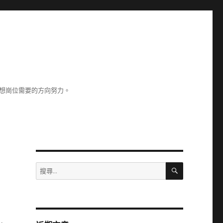
理想崗位需要的方向努力。
搜
搜
尋
尋
關
鍵
字: