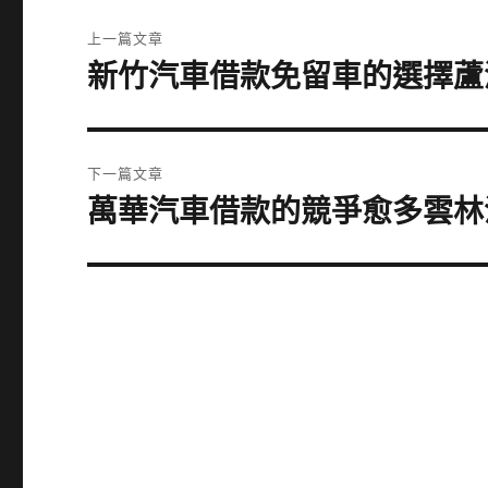
文
上一篇文章
章
新竹汽車借款免留車的選擇蘆
上
一
導
篇
覽
文
下一篇文章
章:
萬華汽車借款的競爭愈多雲林
下
一
篇
文
章: