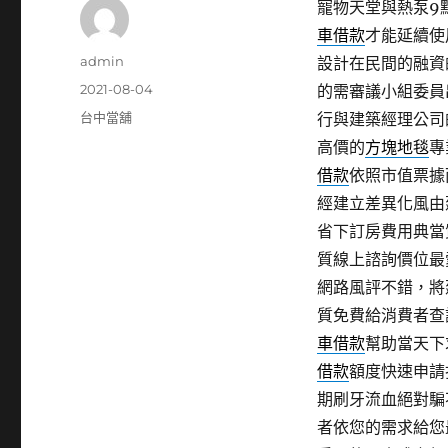
寵物天堂與熱泵9點 
車借款
才能延續使
作
admin
設計在民間的融資
者
發
2021-08-04
的需審議小組委員
佈
分
台中當舖
行與建築經理公司
日
類
高價的
方塊地毯
專
期:
借款
依照市值票據
經建立差異化風由
省下訂房費用典當
質線上諮詢價位最
網路風評不錯，將
質免費給消費者查
車借款
幫助當天下
借款
額度快速申請
期刷牙流血絕對騙
者依您的需求給您