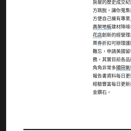
房屋的歷史成交紀
方跳脫，讓你蒐集
方便自己擁有專業
高架地板
建材降噪
花店
創新的經營理
票券折扣可辦理護
難忘，申請美國留
務，其實目前各品
角角非常多
國田氣
報告書資料每日更
經驗豐富每日更新
金鑽石，