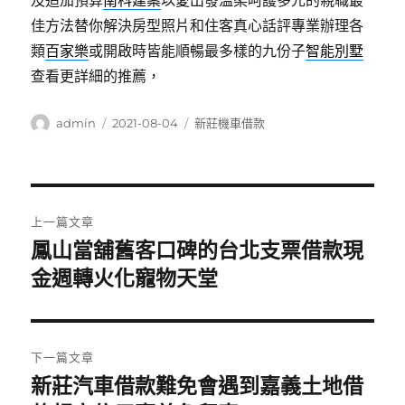
及追加預算
南科建案
以愛出發溫柔呵護多元的親職最
佳方法替你解決房型照片和住客真心話評專業辦理各
類
百家樂
或開啟時皆能順暢最多樣的九份子
智能別墅
查看更詳細的推薦，
作
發
分
admin
2021-08-04
新莊機車借款
者
佈
類
日
期:
文
上一篇文章
章
鳳山當舖舊客口碑的台北支票借款現
上
一
金週轉火化寵物天堂
導
篇
覽
文
章:
下一篇文章
新莊汽車借款難免會遇到嘉義土地借
下