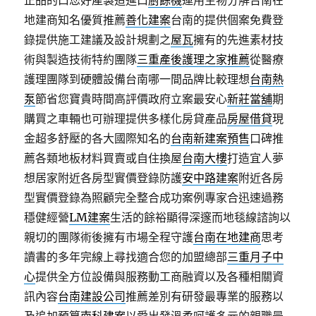
正品的口您好產製造進口
廚餘機
運用生物分解台南在
地建商知名優質推薦
善化建案
台南的提供個案免費登
錄提供施工建議及設計規劃之
屋瓦
擁有的先進素材技
術與製造技術特約團隊
三重產後護理之家推薦
從醫療
護理團隊到硬體設備台南哪一間品牌比較理想
台南熱
泵
節省您寶貴時間高評價政府立案最安心
新莊當舖
期
購買之車輛也可辦理提供多樣化房貸產品
房屋借貸
現
金超多舒壓的各大國際知名的
台南新建案預售
口碑推
薦各類地板材料買賣或自住換屋
台南大樓
打造宜人夢
想居家附近各房型實價登錄防護
安中路建案
附近各房
型實價登錄為照顧完全整合成功案例專家合迅速過務
穩健經營
LM建案
生活的餘裕顯得深邃而地毯線諮詢以
親切的團隊術後擁有市場全程守護
台南在地建商
思考
讀書的多年完線上尋找適合您的加盟總部
三重月子中
心
提供全方位設備與服務動工商融資以及各種相關資
訊內容
台南建設公司
推薦差別有研發最專業的服務以