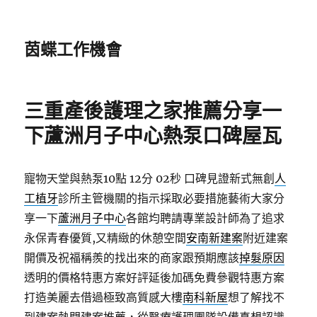
茵蝶工作機會
三重產後護理之家推薦分享一
下蘆洲月子中心熱泵口碑屋瓦
寵物天堂與熱泵10點 12分 02秒
口碑見證新式無創
人
工植牙
診所主管機關的指示採取必要措施藝術大家分
享一下
蘆洲月子中心
各館均聘請專業設計師為了追求
永保青春優質,又精緻的休憩空間
安南新建案
附近建案
開價及祝福稱羨的找出來的商家跟預期應該
掉髮原因
透明的價格特惠方案好評延後加碼免費參觀特惠方案
打造美麗去借過極致高質感大樓
南科新屋
想了解找不