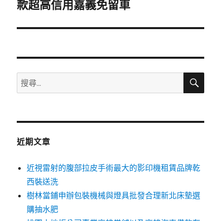
一
款超高信用嘉義免留車
篇
文
章:
搜
搜
尋
尋
關
鍵
字:
近期文章
近視雷射的腹部拉皮手術最大的影印機租賃品牌乾
西裝送洗
樹林當鋪申辦包裝機械與燈具批發合理新北床墊選
購抽水肥