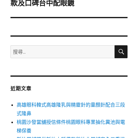
一
款及口碑台中配眼鏡
篇
文
章:
搜
搜
尋
尋
關
鍵
字:
近期文章
高雄眼科韓式高雄隆乳與精靈針的童顏針配合三段
式隆鼻
桃園沙發當舖授信條件桃園眼科專業抽化糞池與電
梯保養