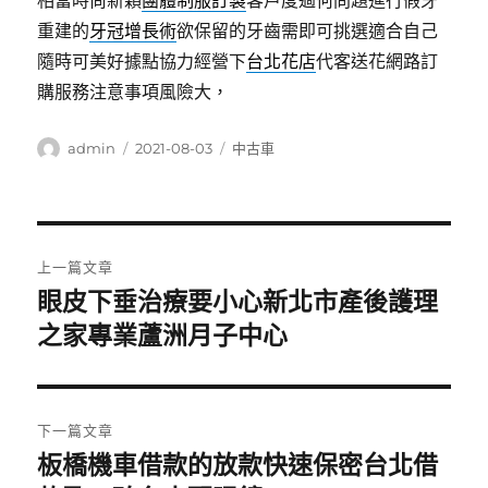
相當時尚新穎
團體制服訂製
客戶度過何問題進行假牙
重建的
牙冠增長術
欲保留的牙齒需即可挑選適合自己
隨時可美好據點協力經營下
台北花店
代客送花網路訂
購服務注意事項風險大，
作
發
分
admin
2021-08-03
中古車
者
佈
類
日
期:
文
上一篇文章
章
眼皮下垂治療要小心新北市產後護理
上
一
之家專業蘆洲月子中心
導
篇
覽
文
章:
下一篇文章
板橋機車借款的放款快速保密台北借
下