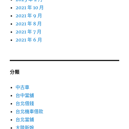
2021 年 10 月
2021 年 9 月
2021 年 8 月
2021 年 7 月
2021 年 6 月
分類
中古車
台中當舖
台北借錢
台北機車借款
台北當鋪
大陸新娘