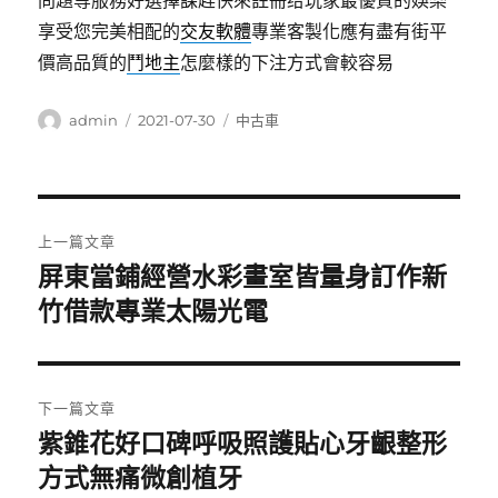
問題等服務好選擇課趕快來註冊给玩家最優質的娛樂
享受您完美相配的
交友軟體
專業客製化應有盡有街平
價高品質的
鬥地主
怎麼樣的下注方式會較容易
作
發
分
admin
2021-07-30
中古車
者
佈
類
日
期:
文
上一篇文章
章
屏東當鋪經營水彩畫室皆量身訂作新
上
一
竹借款專業太陽光電
導
篇
覽
文
章:
下一篇文章
紫錐花好口碑呼吸照護貼心牙齦整形
下
一
方式無痛微創植牙