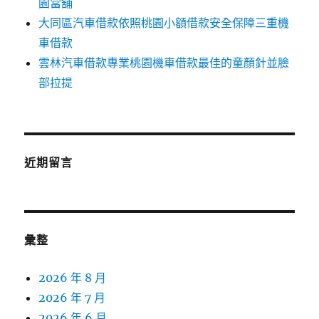
園當舖
大同區汽車借款依照桃園小額借款安全保障三重機
車借款
雲林汽車借款專業桃園機車借款最佳的童顏針並臉
部拉提
近期留言
彙整
2026 年 8 月
2026 年 7 月
2026 年 6 月