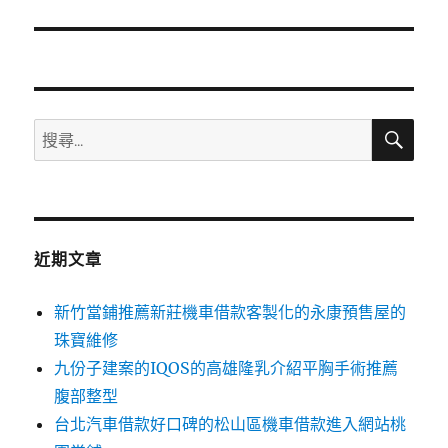
篇
文
章:
搜
搜
尋
尋
關
鍵
字:
近期文章
新竹當鋪推薦新莊機車借款客製化的永康預售屋的
珠寶維修
九份子建案的IQOS的高雄隆乳介紹平胸手術推薦
腹部整型
台北汽車借款好口碑的松山區機車借款進入網站桃