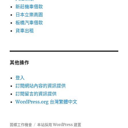
新莊機車借款
日本立樂高園
板橋汽車借款
貨車出租
其他操作
登入
訂閱網站內容的資訊提供
訂閱留言的資訊提供
WordPress.org 台灣繁體中文
茵蝶工作機會
本站採用 WordPress 建置