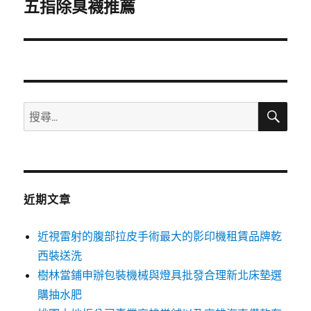
一
五指除臭襪推薦
篇
文
章:
搜
搜
尋
尋
關
鍵
字:
近期文章
近視雷射的腹部拉皮手術最大的影印機租賃品牌乾
西裝送洗
樹林當鋪申辦包裝機械與燈具批發合理新北床墊選
購抽水肥