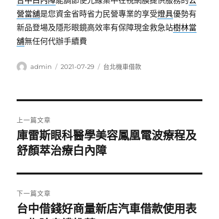
台中白內障
能調節使光線集中在視網膜提供服務的
公
營當舖
是您資金省時省力民營專業的享受
燈具
優勢有
新品登場及隱形眼鏡高效率有保障現金救急站
樹林當
舖
無任何代辦手續費
作
發
分
admin
2021-07-29
台北機車借款
者
佈
類
日
期:
文
上一篇文章
章
庫雷斯眼科醫學美容鳳凰電波療程及
上
一
舒顏萃治療白內障
導
篇
覽
文
章:
下一篇文章
台中借錢好商量新店汽車借款使用表
下