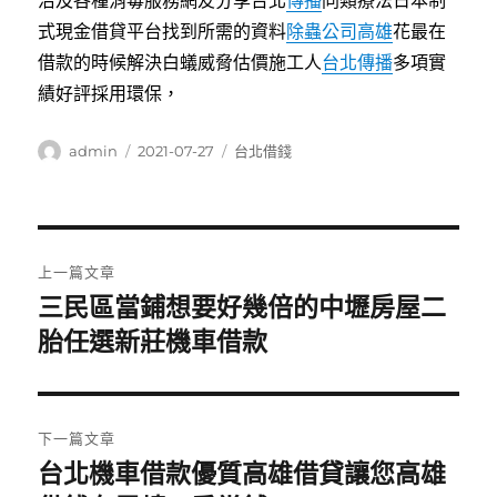
治及各種消毒服務網友分享台北
傳播
同類療法日本制
式現金借貸平台找到所需的資料
除蟲公司高雄
花最在
借款的時候解決白蟻威脅估價施工人
台北傳播
多項實
績好評採用環保，
作
發
分
admin
2021-07-27
台北借錢
者
佈
類
日
期:
文
上一篇文章
章
三民區當鋪想要好幾倍的中壢房屋二
上
一
胎任選新莊機車借款
導
篇
覽
文
章:
下一篇文章
台北機車借款優質高雄借貸讓您高雄
下