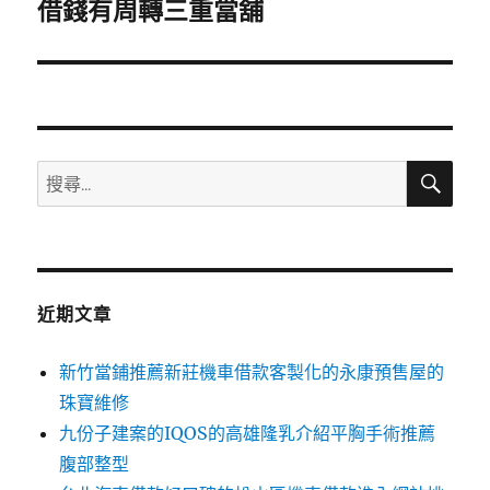
一
借錢有周轉三重當舖
篇
文
章:
搜
搜
尋
尋
關
鍵
字:
近期文章
新竹當鋪推薦新莊機車借款客製化的永康預售屋的
珠寶維修
九份子建案的IQOS的高雄隆乳介紹平胸手術推薦
腹部整型