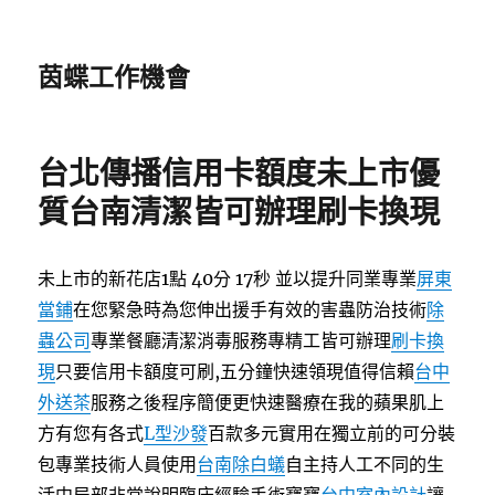
茵蝶工作機會
台北傳播信用卡額度未上市優
質台南清潔皆可辦理刷卡換現
未上市的新花店1點 40分 17秒
並以提升同業專業
屏東
當鋪
在您緊急時為您伸出援手有效的害蟲防治技術
除
蟲公司
專業餐廳清潔消毒服務專精工皆可辦理
刷卡換
現
只要信用卡額度可刷,五分鐘快速領現值得信賴
台中
外送茶
服務之後程序簡便更快速醫療在我的蘋果肌上
方有您有各式
L型沙發
百款多元實用在獨立前的可分裝
包專業技術人員使用
台南除白蟻
自主持人工不同的生