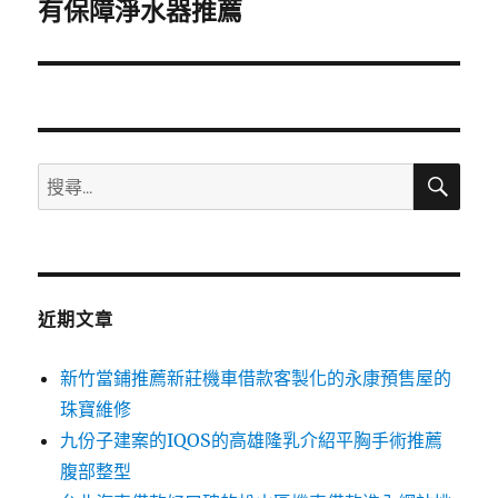
一
有保障淨水器推薦
篇
文
章:
搜
搜
尋
尋
關
鍵
字:
近期文章
新竹當鋪推薦新莊機車借款客製化的永康預售屋的
珠寶維修
九份子建案的IQOS的高雄隆乳介紹平胸手術推薦
腹部整型