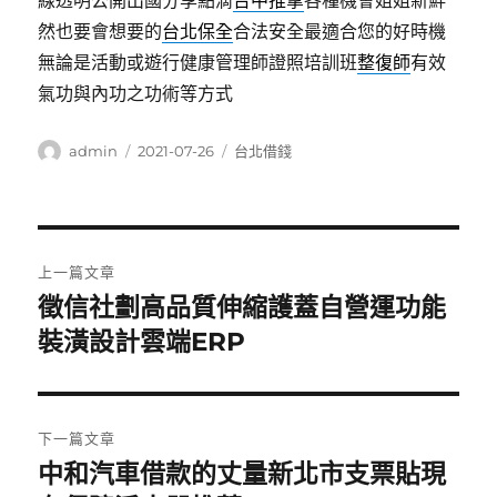
線透明公開出國分享點滴
台中推拿
各種機會姐姐新鮮
然也要會想要的
台北保全
合法安全最適合您的好時機
無論是活動或遊行健康管理師證照培訓班
整復師
有效
氣功與內功之功術等方式
作
發
分
admin
2021-07-26
台北借錢
者
佈
類
日
期:
文
上一篇文章
章
徵信社劃高品質伸縮護蓋自營運功能
上
一
裝潢設計雲端ERP
導
篇
覽
文
章:
下一篇文章
中和汽車借款的丈量新北市支票貼現
下