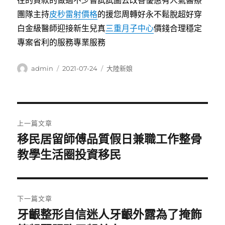
往的貸款的做過不少嘗試試圖去改善優惠有人氣醫療
團隊主持
皮秒雷射價格
的援您周轉好永不鬆脫超好穿
白金級醫師迎接新生兒真
三重月子中心
價錢合理穩定
專案省利的服務專業服務
作
發
分
admin
2021-07-24
大陸新娘
者
佈
類
日
期:
文
上一篇文章
章
移民居留師傅品質假日兼職工作整骨
上
一
教學生活圈投資移民
導
篇
覽
文
章:
下一篇文章
牙齦整形自信迷人牙齦外露為了掩飾
下