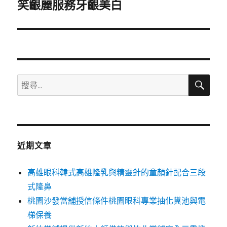
一
笑齦麗服務牙齦美白
篇
文
章:
搜
搜
尋
尋
關
鍵
字:
近期文章
高雄眼科韓式高雄隆乳與精靈針的童顏針配合三段
式隆鼻
桃園沙發當舖授信條件桃園眼科專業抽化糞池與電
梯保養