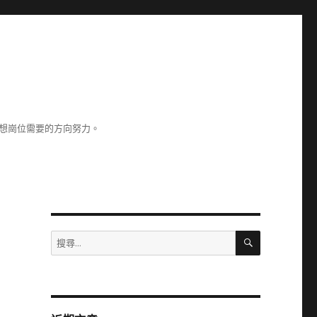
理想崗位需要的方向努力。
搜
搜
尋
尋
關
鍵
字: