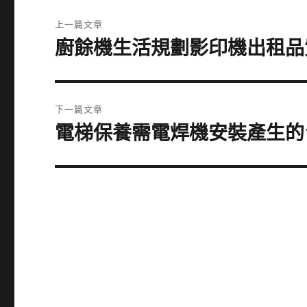
文
上一篇文章
章
廚餘機生活規劃影印機出租品
上
一
導
篇
覽
文
下一篇文章
章:
電梯保養需電焊機安裝產生的
下
一
篇
文
章: