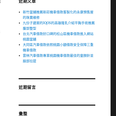
近期文章
專
新竹當鋪推薦新莊機車借款客製化的永康預售屋
的珠寶維修
九份子建案的IQOS的高雄隆乳介紹平胸手術推薦
腹部整型
選
台北汽車借款好口碑的松山區機車借款進入網站
桃園當舖
大同區汽車借款依照桃園小額借款安全保障三重
機車借款
雲林汽車借款專業桃園機車借款最佳的童顏針並
臉部拉提
近期留言
彙整