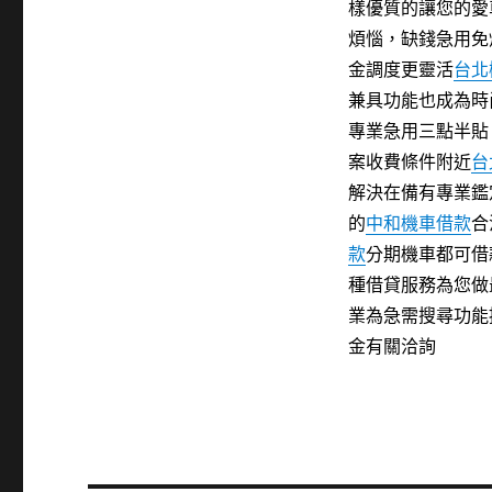
樣優質的讓您的愛
煩惱，缺錢急用免
金調度更靈活
台北
兼具功能也成為時
專業急用三點半貼
案收費條件附近
台
解決在備有專業鑑
的
中和機車借款
合
款
分期機車都可借
種借貸服務為您做
業為急需搜尋功能
金有關洽詢