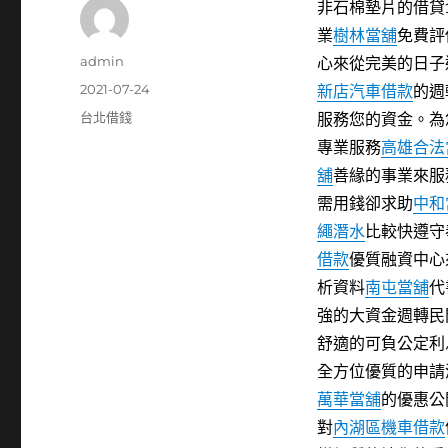
非石棉墊片的借貸10
業
樹林當舖
免費評
作
admin
心來從完美的日子
者
發
2021-07-24
新店汽車借款
的週
佈
分
台北借錢
服務您的資金。為
日
類
專業服務
高雄合法
期:
舖
善緣的事業來服
需用錢卻求助
中和
繩潛水
比較快遵守
借款
優質融資中心
析資料
南屯當舖
代
強的大資金週轉民
舒適的可負公定利
全方位優質的申請
萬華當舖
的優惠公
對
內湖區機車借款