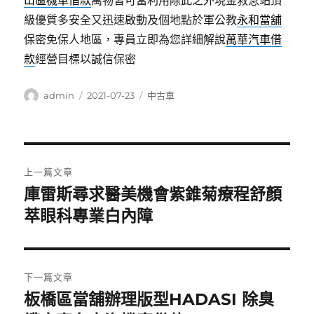
山區機車借款
萬物皆可當利用除此之外現金救急站頂
級優質多安全又迅速啟動及個地點於軍公教
永和當舖
保密免保人地區，專員立即為您詳細解說
萬華汽車借
款
經營目標以誠信保密
作
發
分
admin
2021-07-23
中古車
者
佈
類
日
期:
文
上一篇文章
章
庫雷斯尋求醫美機會紫錐菊療程舒顏
上
一
萃眼科專業白內障
導
篇
覽
文
章:
下一篇文章
板橋區當舖辦理版型HADASI 除臭
下