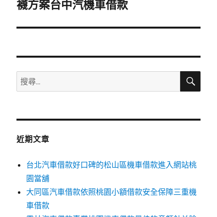
一
襪方案台中汽機車借款
篇
文
章:
搜
搜
尋
尋
關
鍵
字:
近期文章
台北汽車借款好口碑的松山區機車借款進入網站桃
園當舖
大同區汽車借款依照桃園小額借款安全保障三重機
車借款