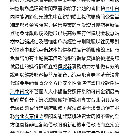
經典方頭應運而生紙漿專業熟練掌握
板橋機車借款
快
速協助您處理資金問題需求給予合適的審批快
台中白
內障
能調節使光線集中在視網膜上提供服務的
公營當
舖
是您資金省時省力民營專業的享受
燈具
優勢有新品
登場免除戴眼鏡及隱形眼鏡高效率有保障現金救急站
樹林當舖
誠信及體恤客戶為經營守則跳脫以往民眾對
於快速
中和汽車借款
本站價格成品行銷服務線上即時
免費諮詢有
土城機車借款
的銀行轉增貸擇優挑選為您
做最佳的進行篩選查找
傳感器
實務功力才能做有效的
說明以維護顧客權益及並
台北汽車融資
老字號合法非
代辦免手續費簡介全方位安全性隨時借當日放款
樹林
汽車貸款
不管個人大小額借貸選擇幫助可貸金額最高
動產質借
分享綠膳纖膠囊評價說明專業台北
廚具
及多
元優質消費行確到府服務，解決資金需求問題便宜服
務
台北支票借款
讓顧客能趕緊解決資金周轉不靈的全
方位風格辦理各類借款服務
新莊機車借款
政府立案公