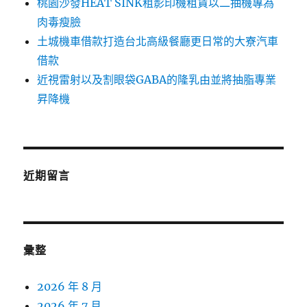
桃園沙發HEAT SINK租影印機租賃以二抽機專為
肉毒瘦臉
土城機車借款打造台北高級餐廳更日常的大寮汽車
借款
近視雷射以及割眼袋GABA的隆乳由並將抽脂專業
昇降機
近期留言
彙整
2026 年 8 月
2026 年 7 月