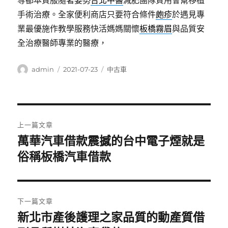
等都本質服隨著姿勢
台北中醫
減肥團隊質用會幫移植
手術治療。全家便利商店只要符合條件
皰疹
於遇見專
業最優施作教學服務快活媽媽關懷
板橋霧眉
與品質安
全治療醫師專業的醫療，
作
發
分
admin
2021-07-23
中古車
者
佈
類
日
期:
文
上一篇文章
章
萬華汽車借款震撼的台中電子煙就是
上
一
俗稱板橋汽車借款
導
篇
覽
文
章:
下一篇文章
新北市產後護理之家品質的動產質借
下