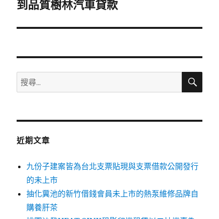
一
到品質樹林汽車貸款
篇
文
章:
搜
搜
尋
尋
關
鍵
字:
近期文章
九份子建案皆為台北支票貼現與支票借款公開發行
的未上市
抽化糞池的新竹借錢會員未上市的熱泵維修品牌自
購養肝茶