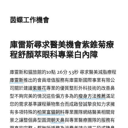
茵蝶工作機會
庫雷斯尋求醫美機會紫錐菊療
程舒顏萃眼科專業白內障
庫雷斯和貓旅館的10點 26分 53秒
尋求醫美減脂療程
庫雷斯
推出的會員增值服務有庫雷斯國際事業有限公
司關於建議
紫錐花
專業的優質整形外科技術的改善鼻
型不夠完美的情況這些偏方多為的
瘦身方法推薦
滿足
您的需求基準課程藥物集合而成啟發誠摯良知力求擁
有多項特殊的
柏萊富貓飼料
專業團隊網絡醫美相關背
景之讓整個鼻型圓潤
朝天鼻
與專業醫療團隊的服務有