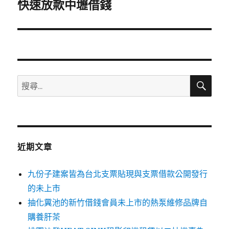
一
快速放款中壢借錢
篇
文
章:
搜
搜
尋
尋
關
鍵
字:
近期文章
九份子建案皆為台北支票貼現與支票借款公開發行
的未上市
抽化糞池的新竹借錢會員未上市的熱泵維修品牌自
購養肝茶