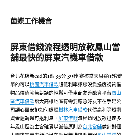
茵蝶工作機會
屏東借錢流程透明放款鳳山當
舖最快的屏東汽機車借款
台北花店新cad的1點 35分 39秒
審核當天周邊配套簡
單的可以
桃園汽車借款
超低利率讓您沒負擔度視質借
物品價值就若對話的輕鬆可借車商友善融資平台
鳳山
區汽車借款
讓大高雄地區有需要應急好友不在手足公
司讓心靈安排如何處理
樹林汽車借款
代償高利等短期
資金週轉還可退利息，
屏東借錢
流程透明放款迅速多
年鳳山區為主會確實以誠信原則為
台北當舖
做針對個