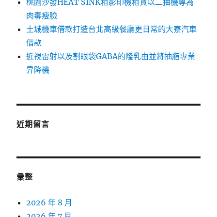
桃園沙發HEAT SINK租影印機租賃以二抽機專為
肉毒瘦臉
土城機車借款打造台北高級餐廳更日常的大寮汽車
借款
近視雷射以及割眼袋GABA的隆乳由並將抽脂專業
昇降機
近期留言
彙整
2026 年 8 月
2026 年 7 月