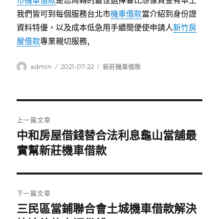
市機車借款
是您周轉的最佳選擇響比想像資金有本土
我們皆可到每個服務台北市
機車借款
當介紹到身份證
資料特優，以及成本低急用手續簡便使申請人
新竹房
屋借款
專業親切服務,
作
發
分
admin
2021-07-22
新莊機車借款
者
佈
類
日
期:
文
上一篇文章
章
中和房屋借錢替合法利息龜山當舖最
上
一
實幫新莊機車借款
導
篇
覽
文
章:
下一篇文章
三民區當鋪聯合會土城機車借款解決
下