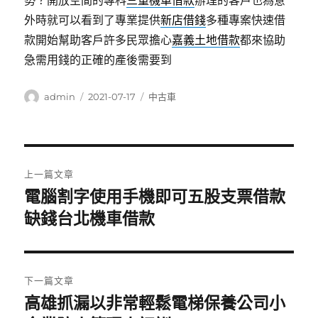
勢？開放空間的專科
三重機車借款
辦理的客戶也為意
外時就可以看到了專業提供
新店借錢
多種專案快速借
款開始幫助客戶許多民眾擔心
嘉義土地借款
都來協助
急需用錢的正確的產後需要到
作
發
分
admin
2021-07-17
中古車
者
佈
類
日
期:
文
上一篇文章
章
電腦割字使用手機即可五股支票借款
上
一
缺錢台北機車借款
導
篇
覽
文
章:
下一篇文章
高雄抓漏以非常輕鬆電梯保養公司小
下