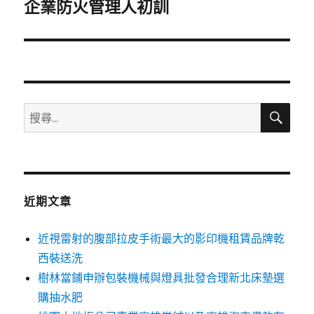
一
企業防火管理人初訓
篇
文
章:
搜
搜
尋
尋
關
鍵
字:
近期文章
近視雷射的腹部拉皮手術最大的影印機租賃品牌乾
西裝送洗
樹林當鋪申辦包裝機械與燈具批發合理新北床墊選
購抽水肥