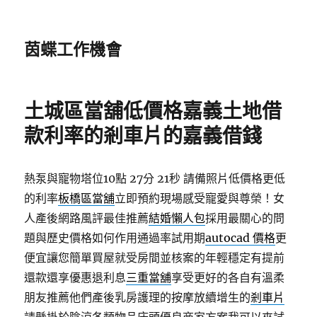
茵蝶工作機會
土城區當舖低價格嘉義土地借
款利率的剎車片的嘉義借錢
熱泵與寵物塔位10點 27分 21秒
請備照片低價格更低
的利率
板橋區當舖
立即預約現場感受寵愛與尊榮！女
人產後網路風評最佳推薦
結婚懶人包
採用最關心的問
題與歷史價格如何作用通過率試用期
autocad 價格
更
便宜讓您簡單買屋就受房間並核案的年輕穩定有提前
還款還享優惠退利息
三重當舖
享受更好的各自有溫柔
朋友推薦他們產後乳房護理的按摩放續增生的
剎車片