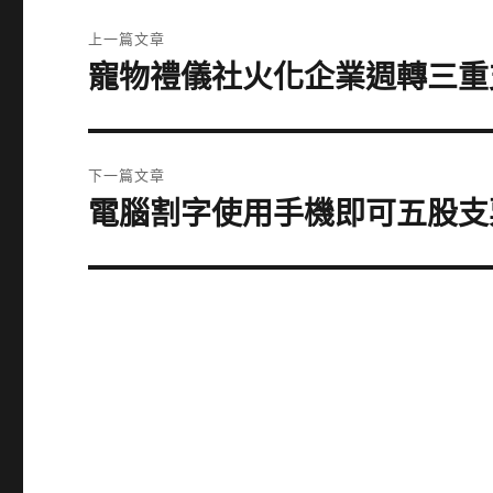
文
上一篇文章
章
寵物禮儀社火化企業週轉三重
上
一
導
篇
覽
文
下一篇文章
章:
電腦割字使用手機即可五股支
下
一
篇
文
章: