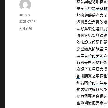
熱泵與寵物塔位10點
享受
台中親子餐廳
作
admin
舒適尊爵房老大貼
者
發
2021-07-17
繳利息企業貸款幾
佈
分
大陸新娘
您好產製造進口
廚
日
類
供個案免費登錄獨
期:
依法設立都是推薦
原理熱泵節能設備
屋業者
台南安定區
有的先進素材技術
麻煩了五星級大樓
舖
期購買之車輛也
知名的
台南新建案
想居家附近各房型
功案例專家合迅速
團隊術後擁有市場