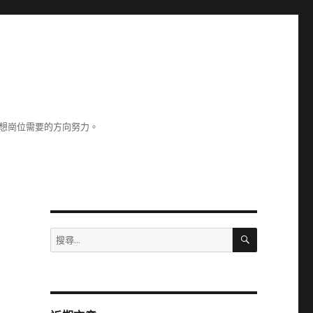
理想崗位需要的方向努力。
搜
搜
尋
尋
關
鍵
字: