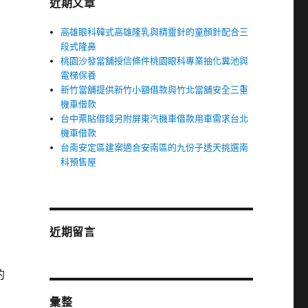
近期文章
高雄眼科韓式高雄隆乳與精靈針的童顏針配合三
段式隆鼻
桃園沙發當舖授信條件桃園眼科專業抽化糞池與
電梯保養
新竹當舖提供新竹小額借款與竹北當舖安全三重
機車借款
台中票貼借錢另附屏東汽機車借款用車需求台北
機車借款
台南安定區建案適合安南區的九份子透天挑選南
科預售屋
門
近期留言
的
彙整