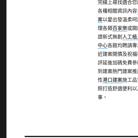
完線上尋找適合您
各種相關資訊內容
案
以愛出發溫柔呵
理各類
百家樂
或開
證新式無創
人工植
中心
各館均聘請專
近建案開價及祝福
評延後加碼免費參
到建案熱門建案推
性
港口建案
施工品
照打造舒適便利以
事，