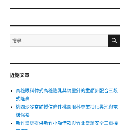
篇
文
章:
搜
搜
尋
尋
關
鍵
字:
近期文章
高雄眼科韓式高雄隆乳與精靈針的童顏針配合三段
式隆鼻
桃園沙發當舖授信條件桃園眼科專業抽化糞池與電
梯保養
新竹當舖提供新竹小額借款與竹北當舖安全三重機