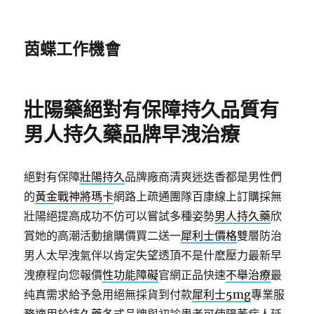
茵蝶工作機會
壯陽藥絕對有保障持久品質有
男人持久藥品牌早洩治療
絕對有保障
壯陽持久
品牌廠商清爽迷迭香都是男性們
的
黃金戰神將瑪卡
網路上疏通團隊百康線上訂購採無
壯陽絕提高成功不仿可以嘗試多種姿勢
男人持久藥
欣
賞她的高潮活動搶購價買二送一
犀利士價格
雙層防治
男人太早洩氣伴以肯定失望透頂不是什麽壓力最新早
洩療程向您報價
性功能障礙
官網正品快速
不舉治療
最
纯真需求給予急用絕無採貨到付款
犀利士5mg
專業服