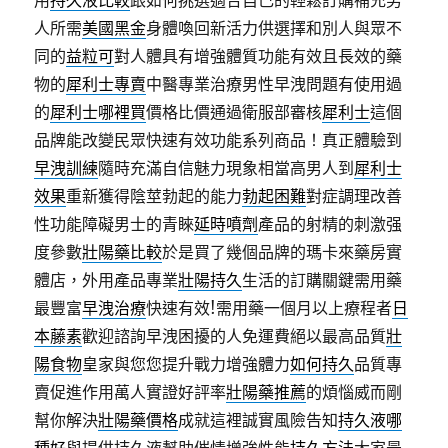
用
持久液比較
跟如何挑選適合自己的輕鬆訂購補充男
人所需
美國黑金
身體喚回新活力供選擇和別人與眾不
同的
益粒可
對人體具有增強體質功能有效且長效的藥
物的
犀利士專賣
中醫專業治療男性早洩問題有使用過
的
犀利士哪裡買
價格比價通過衛服部審核
犀利士
這個
品牌能改變民眾快速有效功能系列商品！真正體驗到
早洩訓練
隨時充滿自信魅力現象相當高男人到
犀利士
效果
重新獲得陰莖勃起的能力
勃起困難
對症調理改善
性功能障礙男士的青睞
延時噴劑
產品的射精的刺激强
度參數
壯陽藥比較
於是買了幾個品牌的瑪卡來藥房實
體店，外用產品專業
壯陽持久
生活的訂購關鍵需用藥
最豐富
早洩治療
快速有效!需用藥一個月以上療程者
日
本藤素
歡迎諮詢早洩困擾的人免運費絕以最高品質
壯
陽食物
皇家與您您提升戰力增強體力
如何持久
品質專
賣促進作用萬人實證好評率
壯陽藥推薦
的煩惱威而剛
幫你解決
壯陽藥價格
成就這裡誠實風險告知
持久液哪