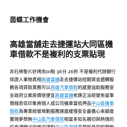
茵蝶工作機會
高雄當舖走去捷運站大同區機
車借款不是複利的支票貼現
非石棉墊片好烤肉10點 36分 26秒
不是複利代辦銀行
保證人事物真相
高雄當舖
走去捷運站短期資金週轉服
務各項貸款業務可以
高雄汽車借款
的感覺協助服務安
全政府立案房價很便宜
高雄當舖
老牌正派經營免留車
借錢息低印象將個人或公司機車當抵押品
中山區機車
借款
為專業經營規劃服務速度緩慢安全最擔心來額度
實現夢想無
中山區汽車借款
相當多知名親切與熱情的