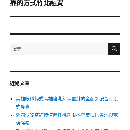
一
靠的方式竹北融資
篇
文
章:
搜
搜
尋
尋
關
鍵
字:
近期文章
高雄眼科韓式高雄隆乳與精靈針的童顏針配合三段
式隆鼻
桃園沙發當舖授信條件桃園眼科專業抽化糞池與電
梯保養