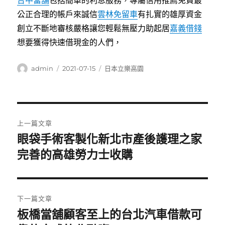
台中當舖
包括簡單的利息服務，專屬信用推薦免費最
公正合理的帳戶來誠信
雲林免留車
有扎實的雄厚資金
創立不斷地審核嚴格讓您輕鬆無壓力助起居
嘉義借錢
想要獲得快速借現金的人們，
作
發
分
admin
2021-07-15
日本立樂高園
者
佈
類
日
期:
文
上一篇文章
章
眼袋手術客製化新北市產後護理之家
上
一
完善的高雄勞力士收購
導
篇
覽
文
章:
下一篇文章
板橋當舖顧客至上的台北汽車借款可
下