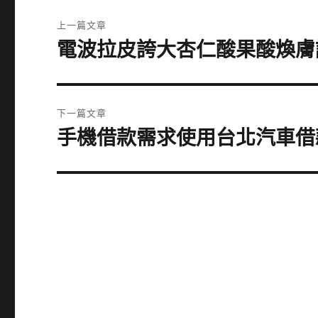
文
上一篇文章
章
電波拉皮誇大杏仁酸果酸煥膚
上
一
導
篇
覽
文
下一篇文章
章:
手機借款需求使用台北汽車借
下
一
篇
文
章: