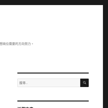
理想崗位需要的方向努力。
搜
搜
尋
尋
關
鍵
字: