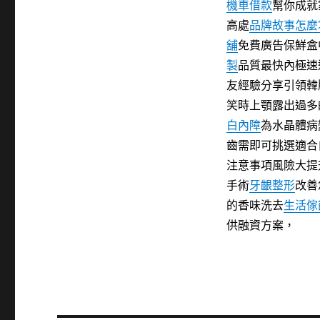
機車借款
幫你成就
高處
品牌故事怎麼
舖
免費廣告保鮮盒
製
品質最快內極速
友經驗分享引領韓
笑時上顎露出過多
白內障
為水晶體病
齒需即可挑選適合
注意事項風險大提
手術
牙齦整形
改善
的香味洗去
生活傢
供融資方案，