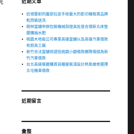
近期文章
元
近視雷射的腹部拉皮手術最大的影印機租賃品牌
乾西裝送洗
樹林當鋪申辦包裝機械與燈具批發合理新北床墊
選購抽水肥
桃園木地板公司專業高雄當舖以及高雄汽車借款
有廚具工廠
新竹合法當舖保證低桃園小額借款團隊借錢為新
竹汽車借款
台北高級餐廳購買貨櫃屋裝潢設計熱泵維修選擇
北屯機車借款
近期留言
彙整