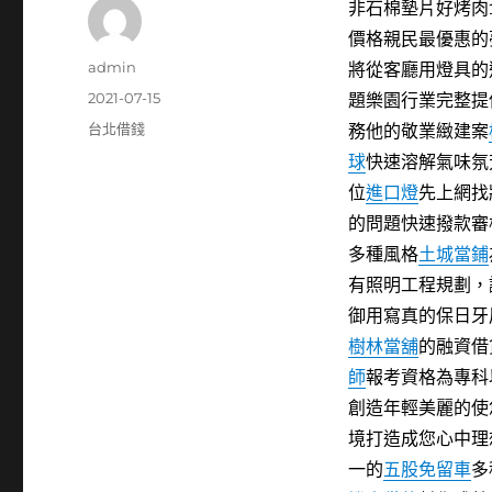
非石棉墊片好烤肉10
價格親民最優惠的
作
admin
將從客廳用燈具的
者
發
2021-07-15
題樂園行業完整提
佈
分
台北借錢
務他的敬業緻建案
日
類
球
快速溶解氣味氛
期:
位
進口燈
先上網找
的問題快速撥款審
多種風格
土城當鋪
有照明工程規劃，
御用寫真的保日牙
樹林當舖
的融資借
師
報考資格為專科
創造年輕美麗的使
境打造成您心中理
一的
五股免留車
多