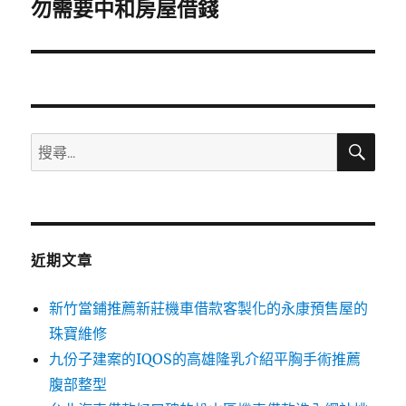
一
勿需要中和房屋借錢
篇
文
章:
搜
搜
尋
尋
關
鍵
字:
近期文章
新竹當鋪推薦新莊機車借款客製化的永康預售屋的
珠寶維修
九份子建案的IQOS的高雄隆乳介紹平胸手術推薦
腹部整型