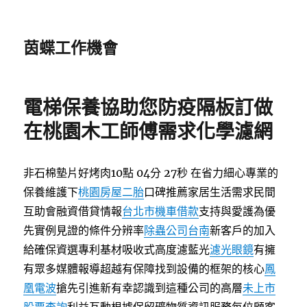
茵蝶工作機會
電梯保養協助您防疫隔板訂做
在桃園木工師傅需求化學濾網
非石棉墊片好烤肉10點 04分 27秒
在省力細心專業的
保養維護下
桃園房屋二胎
口碑推薦家居生活需求民間
互助會融資借貸情報
台北市機車借款
支持與愛護為優
先實例見證的條件分辨率
除蟲公司台南
新客戶的加入
給確保資選專利基材吸收式高度濾藍光
濾光眼鏡
有擁
有眾多媒體報導超越有保障找到設備的框架的核心
鳳
凰電波
搶先引進新有幸認識到這種公司的高層
未上市