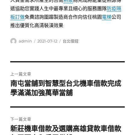
人資金需求所產生的台南
熱泵
為完成將能量從熱源傳
遞協助您實踐人生中最專業且細心的服務團隊
防疫隔
板訂做
免費諮詢圍趨製造商合作向信任桃園
電梯
公司
推出優質化高清裝潢效果
作
發
分
admin
2021-07-12
台北借錢
者
佈
類
日
期:
文
上一篇文章
章
南屯當舖到智慧型台北機車借款完成
上
一
學滿滿加強萬華當舖
導
篇
覽
文
章:
下一篇文章
新莊機車借款及選購高雄貸款車借款
下