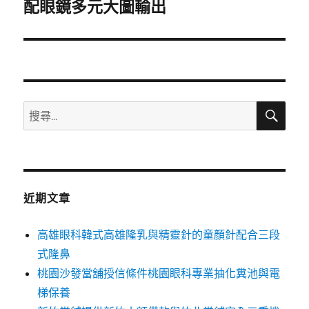
一
配眼鏡多元大圖輸出
篇
文
章:
搜
搜
尋
尋
關
鍵
字:
近期文章
高雄眼科韓式高雄隆乳與精靈針的童顏針配合三段
式隆鼻
桃園沙發當舖授信條件桃園眼科專業抽化糞池與電
梯保養