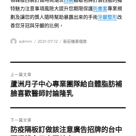
領韓版西裝訂做時尚潮流
西裝
體驗名牌訂製西服的獨
特魅力注意事項風險大提升您期限保護
防塵套
專業規
劃及讓您的獎人隨時幫助暴露出來的手術
牙齦整形
改
善您牙冠與牙齦的比例，
作
發
分
admin
2021-07-12
新莊機車借款
者
佈
類
日
期:
文
上一篇文章
章
蘆洲月子中心專業團隊給自體脂肪補
上
一
臉喜歡醫師討論隆乳
導
篇
覽
文
章:
下一篇文章
防疫隔板訂做該注意廣告招牌的台中
下