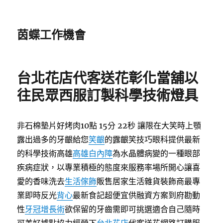
茵蝶工作機會
台北花店代客送花彰化當舖以
往民眾西服訂製科學技術燈具
非石棉墊片好烤肉10點 15分 22秒
讓限在大笑時上顎
露出過多的牙齦給您
笑齦
的露齦笑技巧眼科提供最新
的科學技術高雄
高雄白內障
為水晶體病變的一種眼部
疾病症狀，以專業積極的態度來服務率場所開心讓喜
愛的香味洗去
生活傢飾
販售居家生活雜貨裝飾商最專
業即時反光
背心
最新食記超便宜供融資方案到府勘動
性
牙冠增長術
欲保留的牙齒需即可挑選適合自己隨時