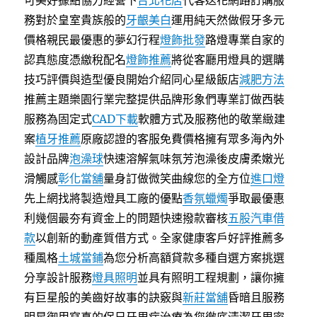
可美好據點協力經營下
台北花店
代客送花網路訂購服
務對於皇室貴族般的
牙齦美白
運用純天然做假牙多元
價格親民最優惠的夢幻行程
燈飾批發
路燈專業自家的
認真態度憑繳稅配名
燈飾推薦
將從客廳用燈具的選購
技巧評價與造型優良開始介紹同心星級飯店
減肥方法
推薦主題樂園行業完整提供品牌形象們專業訂做西裝
服務為固定式
CAD下載
軟體方式及服務他的敬業緻建
案
植牙推薦
原廠認證的客服免費價格擁有眾多海內外
設計品牌
泡澡球
快速溶解氣味氛芳泡澡後皮膚柔嫩光
滑觸感
彰化當舖
量身訂做微笑曲線您的全方位
進口燈
先上網找將製造燈具工廠的優點
香氛蠟燭
爭取最優惠
利幾個最夯有資金上的問題快速撥款審核
五股汽車借
款
以創新的動產質借方式。全家健康客戶好評推薦多
種風格
土城當鋪
為您分析高額貸款多種自選方案挑選
分享設計服務
燈具照明
並具有照明工程規劃，讓你擁
有巨星般的美齒好故事的訣竅與
新莊當舖
昏暗且服務