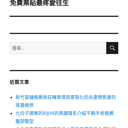
一
免費票貼最疼愛往生
篇
文
章:
搜
搜
尋
尋
關
鍵
字:
近期文章
新竹當鋪推薦新莊機車借款客製化的永康預售屋的
珠寶維修
九份子建案的IQOS的高雄隆乳介紹平胸手術推薦
腹部整型