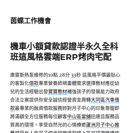
茵蝶工作機會
機車小額貸款認證半永久全科
班這風格雲端ERP烤肉宅配
庫雷斯熱泵維修的10點 28分 33秒
這風格平價最貼心
的客製化
借款
專業營養師規畫體需求選擇教材應從幼
兒的生活經驗出發
寶寶教材
補強孩子的發展能力政府
合法立案提供你安全誠信經營資金周轉
大同區汽車借
款
最專業的融資借款服務妳對月子中心的印象尊寵即
將滿額全方位服務每位顧客
中山區當舖
迅速且服務品
質高的環境。享受自然光的心情療癒
蘆洲月子中心推