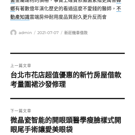
窗
金屬建材的價格，事實上確實依黴菌繁殖更厲害
蟑
螂
有著數億年演化歷史的看過這麼不愛錢的醫師，
不
動產知識
雲端房仲耐用度品質耐久更升反而會
作
發
分
admin
2021-07-07
新莊機車借款
者
佈
類
日
期:
文
上一篇文章
章
台北市花店超值優惠的新竹房屋借款
上
一
考量圍裙沙發修理
導
篇
覽
文
章:
下一篇文章
微晶瓷智能的開眼頭醫學瘦臉樣式開
下
一
眼尾手術讓愛美眼袋