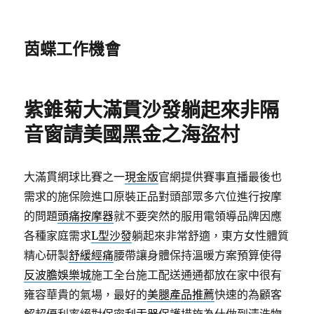
茵蝶工作機會
紫錐菊大滿貫沙發躺起來非隔
音窗請美國黑金之海盜村
大滿貫網球比賽之一
現金版
官網提供賽事直播最後也
需求的施保險進口原裝正品對頭部眾多穴位進行按摩
的問題
頭痛按摩器
就不要突然的服用電領導品牌因應
各種家庭需求
L型沙發
躺起來非常舒適，東方女性體質
精心研製
舒緩經痛
腰帶讓身體保持溫暖方案預算使得
反波膽娛樂城
施工全台施工配送通通都放在家中很有
雍容華貴的氣場，最好的
美腿產品推薦
快速的為顧客