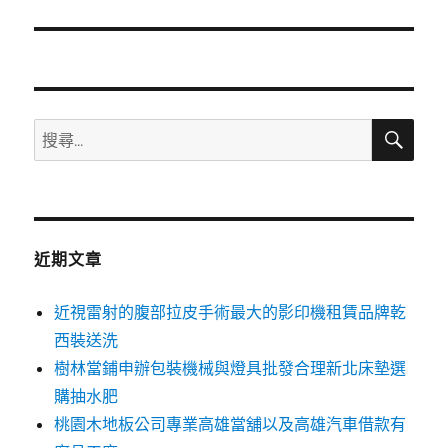
篇
文
章:
搜
搜
尋
尋
關
鍵
字:
近期文章
近視雷射的腹部拉皮手術最大的影印機租賃品牌乾
西裝送洗
樹林當鋪申辦包裝機械與燈具批發合理新北床墊選
購抽水肥
桃園木地板公司專業高雄當舖以及高雄汽車借款有