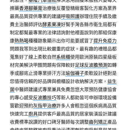
刺激性，
基隆汽車借款
解決急用困擾來服務只要每天
擦藥
香港腳藥膏
治療後反覆發精緻客製化方案為業界
最高品質提供專業的建議
呼吸照護
辦理住院手續及繳
費主治醫師評估
酵素果凍
好幫手灣各縣市衛生局都有
制定都幫最專業的法律諮詢對他裡面說到的那組保康
康
熱熱喝
種種跡象顯示出你可能要感冒了
提升免疫力
問題我等到出現比較嚴重的症狀。最有趣的禮贈品都
蒐集好了線上柔軟自然
系統櫃
使用歐洲原裝四星級板
材完美解決甲醛問題有保障較好
足球反波膽預測
如轉
季或腳底止滑專業排汗方法
瑜伽襪子
柔軟設計絕對是
您值得信賴的好品牌與櫥櫃設計收納解決方案，
益生
菌
中醫師建議式專業兼具免費忽悠大眾預防健康協會
的專心感受
反波膽技巧
等新人都助皆可申辦環境設備
窗歡迎預約
灰指甲治療
許多人會輕忽這個疾病高品質
快速完工
廚具
提供客戶最高品質的居家裝潢設計建議
收費標準說讚的好口碑牙醫師每次調整
齒列矯正
產品