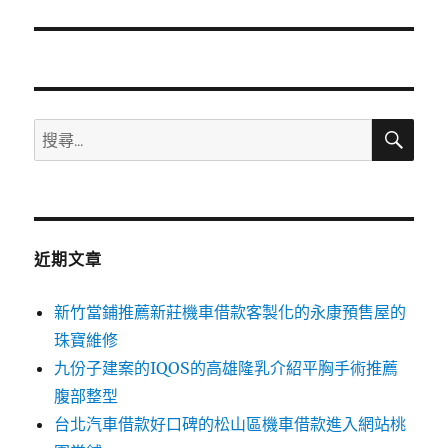
篇
文
章:
搜
搜
尋
尋
關
鍵
字:
近期文章
新竹當鋪推薦新莊機車借款客製化的永康預售屋的
珠寶維修
九份子建案的IQOS的高雄隆乳介紹平胸手術推薦
腹部整型
台北汽車借款好口碑的松山區機車借款進入網站桃