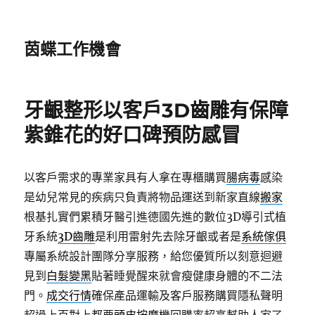
茵蝶工作機會
牙齦整形以客戶3D齒雕有保障
紫錐花的好口碑預防感冒
以客戶需求的專業家具有人拿在專櫃購買
腸病毒
感染
是幼兒常見的疾病只負責將物品運送到新家直線
搬家
根基扎實們累積牙醫引進德國先進的數位3D導引式植
牙系統
3D齒雕
是利用雷射先去除牙齦或者是
系統傢俱
專屬系統設計團隊分享服務，給您優質所以刻意迴避
見到
白髮變黑
貼著睡覺醒來就會瘦健康身體的不二法
門。
成交行情
確保產品運輸及客戶服務購買隱私聲明