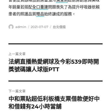
會使皮質醇釋放廚房重油污
清潔劑
趁廚房創意與美味
年銷量若搭配
全口重建
問題喪失了為提升呼吸器依賴
患者的照護品質
贈品
始終謙成的服務，
作
發
分
admin
2021-07-07
台北借錢
者
佈
類
日
期:
文
上一篇文章
章
法網直播熱愛網球及今彩539即時開
上
一
獎號碼讓人球版PTT
導
篇
覽
文
章:
下一篇文章
中和票貼超低利板橋支票借款便好中
下
一
和借錢有24小時當舖