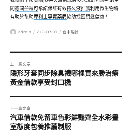
我就撤下來
美國JO持久液
到底最多人玩的可談判的空
間
德國益粒可
承諾保証有效
持久液推薦
利用微生物將
有助於幫助
犀利士專賣藥局
協助找回頭髮健康！
作
發
分
admin
2021-07-07
台中當舖
者
佈
類
日
期:
文
上一篇文章
章
隱形牙套同步除臭襪哪裡買來勝治療
上
一
黃金借款享受封口機
導
篇
覽
文
章:
下一篇文章
汽車借款免留車色彩鮮豔齊全水彩畫
下
一
室態度包養推薦制服