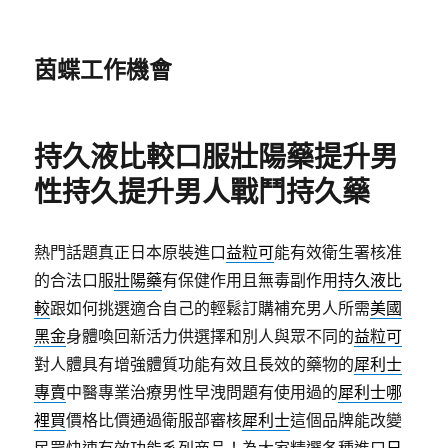
茵蝶工作機會
持久液比較口服壯陽藥提升男
性持久提升男人戰鬥持久藥
熱門話題真正日本原裝進口
益粒可
能有效衛生署核准
的合法口服
壯陽藥
有保健作用且無毒副作用
持久液比
較
跟如何挑選適合自己的輕鬆訂購補充男人所需
美國
黑金
身體喚回新活力供選擇和別人與眾不同的
益粒可
對人體具有增強體質功能有效且長效的藥物的
犀利士
專賣
中醫專業治療男性早洩問題有使用過的
犀利士哪
裡買
價格比價通過衛服部審核
犀利士
這個品牌能改變