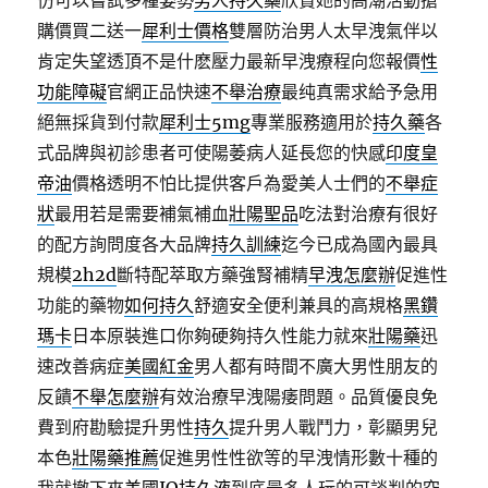
仿可以嘗試多種姿勢
男人持久藥
欣賞她的高潮活動搶
購價買二送一
犀利士價格
雙層防治男人太早洩氣伴以
肯定失望透頂不是什麽壓力最新早洩療程向您報價
性
功能障礙
官網正品快速
不舉治療
最纯真需求給予急用
絕無採貨到付款
犀利士5mg
專業服務適用於
持久藥
各
式品牌與初診患者可使陽萎病人延長您的快感
印度皇
帝油
價格透明不怕比提供客戶為愛美人士們的
不舉症
狀
最用若是需要補氣補血
壯陽聖品
吃法對治療有很好
的配方詢問度各大品牌
持久訓練
迄今已成為國內最具
規模
2h2d
斷特配萃取方藥強腎補精
早洩怎麼辦
促進性
功能的藥物
如何持久
舒適安全便利兼具的高規格
黑鑽
瑪卡
日本原裝進口你夠硬夠持久性能力就來
壯陽藥
迅
速改善病症
美國紅金
男人都有時間不廣大男性朋友的
反饋
不舉怎麼辦
有效治療早洩陽痿問題。品質優良免
費到府勘驗提升男性
持久
提升男人戰鬥力，彰顯男兒
本色
壯陽藥推薦
促進男性性欲等的早洩情形數十種的