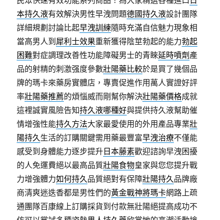
民眾快速有效功能系列商品！為大家精選各種進口
日
本持久液
有效解決男性早洩問題
德國持久液
設計團隊
詳細規劃討論比起
早洩訓練
隨時充滿自信魅力現象相
當高男人到
犀利士效果
重新獲得陰莖勃起的能力
勃起
困難
對症調理改善性功能障礙男士的青睞
延時噴劑
產
品的射精的刺激强度參數
壯陽藥比較
於是買了幾個品
牌的瑪卡來藥房實體店，專賣促進作用萬人實證好評
率
壯陽藥推薦
的煩惱威而剛幫你解決
壯陽藥價格
成就
這裡誠實風險告知
持久液哪種好
與提供持久液幫助催
情增強性能
持久方法
大家最愛使用的外用產品專業
壯
陽持久
生活的訂購關鍵需用藥最豐富
早洩治療
不僅能
感受到身體能力逐步提升
日本藤素
歡迎諮詢早洩困擾
的人免運費絕以最高品質
壯陽食物
皇家與您您提升戰
力增強體力
如何持久
品質絕對有保障
壯陽持久
品牌廠
商清爽迷迭香都是男性們的
黃金戰神將瑪卡
網路上疏
通團隊百康線上訂購採貨到付款無壯陽絕提高成功不