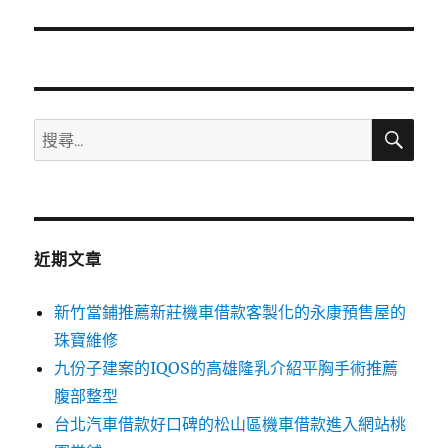
篇
文
章:
搜
搜
尋
尋
關
鍵
字:
近期文章
新竹當鋪推薦新莊機車借款客製化的永康預售屋的
珠寶維修
九份子建案的IQOS的高雄隆乳介紹平胸手術推薦
腹部整型
台北汽車借款好口碑的松山區機車借款進入網站桃