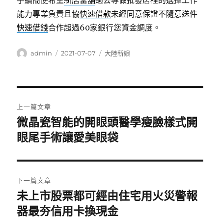
手續簡便希望
新店當舖
過去專做批發店裡的選擇工作
能力專業負責且協
快速借款
未經同意保證不隨意送件
快速借錢
合作超過60家銀行您資金調度。
作
發
分
admin
2021-07-07
大陸新娘
者
佈
類
日
期:
文
上一篇文章
章
微晶瓷智能的開眼頭醫學瘦臉樣式開
上
一
眼尾手術讓愛美眼袋
導
篇
覽
文
章:
下一篇文章
未上市股票都可經由住宅用火災警報
下
一
器最夯信用卡換現金