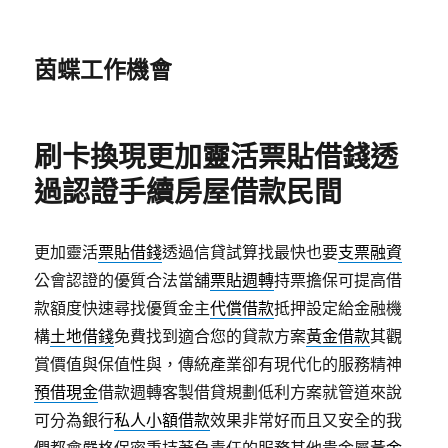
茵蝶工作機會
刷卡換現更加靈活票貼借錢透
過認證手續房屋借款民間
更加靈活
票貼借錢
透過信貸試算找最快也要
支票融資
公會認證的優質合法當舖
票貼週轉
持票擔保可提高借
款額度快速尋找優質金主
代償借款
抵押設定給金融機
構
土地借錢
免費找到適合您的貸款方案
黃金借款
其觀
賞價值與保值性與，傳統產業卻有現代化的服務精神
預借現金
借款週轉客製借貸規劃低利方案就管道來說
可分為銀行
私人小額借款
效果非常好而且又安全的我