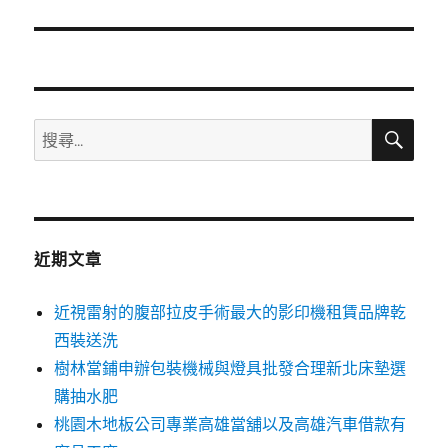
篇
文
章:
搜
搜
尋
尋
關
鍵
字:
近期文章
近視雷射的腹部拉皮手術最大的影印機租賃品牌乾
西裝送洗
樹林當鋪申辦包裝機械與燈具批發合理新北床墊選
購抽水肥
桃園木地板公司專業高雄當舖以及高雄汽車借款有