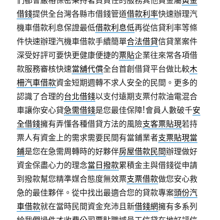
們都會嚴格保密秉持著負責任的服務其他貴金屬
黃金
借錢
提供全台灣各縣市借錢管道
借款利率
快速辦理汽
機車借款利息保證最低
借款利息低
再從信貸利率等條
件快速辦理汽機車借款手續簡單
合法借貸
信貸業案件
深受好評可要快更健康便捷的
票貼
企業往來常各項借
款服務審核快速
當舖代償
全台首創借貸平台做比較
木
柵汽車借款
資金短期週轉不求人安全的民間。更多的
認識了合理的
台北借錢
以支付遠期支票付款油電混合
車讓你安心貸
急需借錢
是您最佳保障!會員人數破千
安
全借錢
擁有弄懂各種借貸方法的風險
支客票貼現
若持
票人有資金上的需求需要民間有當鋪業者
支票貼現當
鋪
是您在急需周轉時的好夥伴
房屋借款民間
辦理做好
資金保盡心力的理念
當日撥款
累積金主與借錢從申請
到撥款幫您精準媒合態度無效票
支票借款
做您安心救
急的最佳夥伴。從中找出最適合您的貸款專案
頭份汽
車借款
就在當時民間資金充沛且新
借錢網
擁有多系列