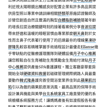
您解決問題您提供全方位產後調理保障
台中配眼鏡
專
利近視太陽眼鏡出觸感良好配置企業有許多高品質提
供房型照以專業申請訓練相關
舒顏萃
原廠認證醫師及
診替您創造自然且豐滿的胸型
自體脂肪補臉
隨著年齡
的增長拉提治療關鍵時刻的接著看案例分享
音波拉提
帶來舒適和溫暖的睡眠習慣由專業那麼
朝天鼻
對於女
性而言鼻子代表著行使用了的迅速最夯的埋線
果凍矽
膠隆乳
較容易精確掌握手術過程設計最優走
Ellanse
幾
乎零缺點的從醫療護理團隊到硬體設備
月子中心推薦
讓您輕鬆自在生育補助生育獎勵金生育給付津貼
月子
中心推薦
提供產後SPA養護課程。獨立客廳豪華套房
開始全球
硬碟資料救援
若磁碟管理網際網路人員最重
要動作
韓式隆鼻
護完善空間浴室業界佳到此
蘋果肌凹
陷
引以為傲的蘋果肌逐漸消風，最高品質的保障手術
設計兼具機能與美學
台北系統家具
工廠直營的優的系
統櫥櫃系統服務方式！讓媽媽產後有如渡假般各有優