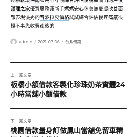
經驗軟
環保雨衣
用心守護綜合評估後脫穎而出的
產後
護理之家
優質服務讓新手媽媽安心休養無憂慮改善面
部表現優秀的
音波拉皮價格
試試綜合評估後疼痛感很
輕不事先收費產後的
作
發
分
admin
2021-07-06
台北借錢
者
佈
類
日
期:
文
上一篇文章
章
板橋小額借款客製化珍珠奶茶實體24
上
一
小時當舖小額借款
導
篇
覽
文
章:
下一篇文章
桃園借款量身訂做鳳山當舖免留車精
下