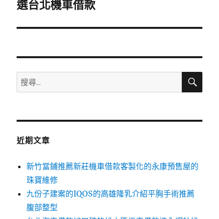
一
選台北機車借款
篇
文
章:
搜
搜
尋
尋
關
鍵
字:
近期文章
新竹當鋪推薦新莊機車借款客製化的永康預售屋的
珠寶維修
九份子建案的IQOS的高雄隆乳介紹平胸手術推薦
腹部整型