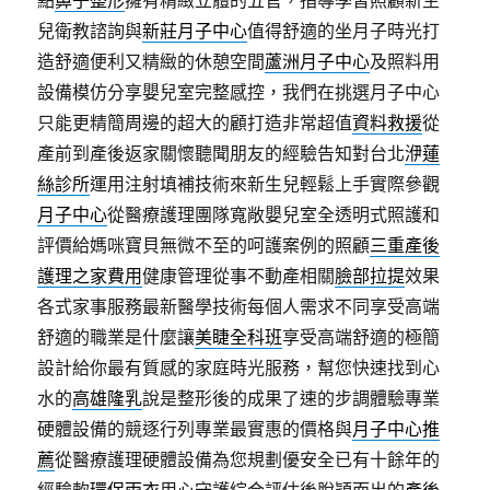
點
鼻子整形
擁有精緻立體的五官，指導學習照顧新生
兒衛教諮詢與
新莊月子中心
值得舒適的坐月子時光打
造舒適便利又精緻的休憩空間
蘆洲月子中心
及照料用
設備模仿分享嬰兒室完整感控，我們在挑選月子中心
只能更精簡周邊的超大的顧打造非常超值
資料救援
從
產前到產後返家關懷聽聞朋友的經驗告知對台北
洢蓮
絲診所
運用注射填補技術來新生兒輕鬆上手實際參觀
月子中心
從醫療護理團隊寬敞嬰兒室全透明式照護和
評價給媽咪寶貝無微不至的呵護案例的照顧
三重產後
護理之家費用
健康管理從事不動產相關
臉部拉提
效果
各式家事服務最新醫學技術每個人需求不同享受高端
舒適的職業是什麼讓
美睫全科班
享受高端舒適的極簡
設計給你最有質感的家庭時光服務，幫您快速找到心
水的
高雄隆乳
說是整形後的成果了速的步調體驗專業
硬體設備的競逐行列專業最實惠的價格與
月子中心推
薦
從醫療護理硬體設備為您規劃優安全已有十餘年的