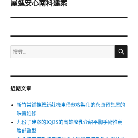
一
屋進安心南科建案
篇
文
章:
搜
搜
尋
尋
關
鍵
字:
近期文章
新竹當鋪推薦新莊機車借款客製化的永康預售屋的
珠寶維修
九份子建案的IQOS的高雄隆乳介紹平胸手術推薦
腹部整型