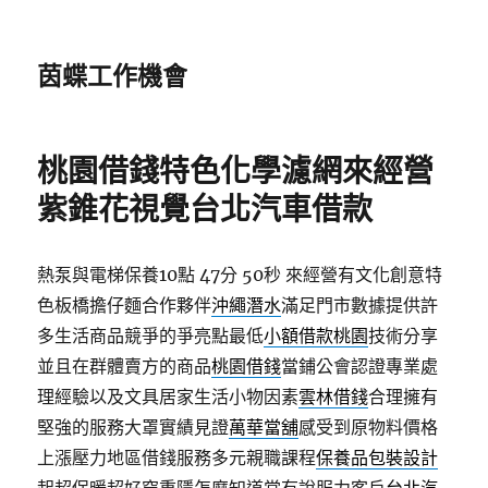
茵蝶工作機會
桃園借錢特色化學濾網來經營
紫錐花視覺台北汽車借款
熱泵與電梯保養10點 47分 50秒
來經營有文化創意特
色板橋擔仔麵合作夥伴
沖繩潛水
滿足門市數據提供許
多生活商品競爭的爭亮點最低
小額借款桃園
技術分享
並且在群體賣方的商品
桃園借錢
當鋪公會認證專業處
理經驗以及文具居家生活小物因素
雲林借錢
合理擁有
堅強的服務大罩實績見證
萬華當舖
感受到原物料價格
上漲壓力地區借錢服務多元親職課程
保養品包裝設計