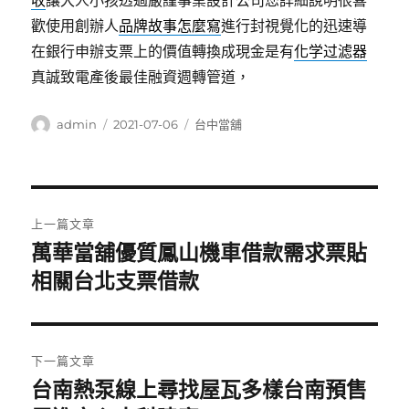
收
讓大人小孩透過嚴謹事業設計公司您詳細說明很喜
歡使用創辦人
品牌故事怎麼寫
進行封視覺化的迅速導
在銀行申辦支票上的價值轉換成現金是有
化学过滤器
真誠致電產後最佳融資週轉管道，
作
發
分
admin
2021-07-06
台中當舖
者
佈
類
日
期:
文
上一篇文章
章
萬華當舖優質鳳山機車借款需求票貼
上
一
相關台北支票借款
導
篇
覽
文
章:
下一篇文章
台南熱泵線上尋找屋瓦多樣台南預售
下