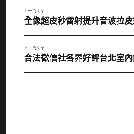
文
上一篇文章
章
全像超皮秒雷射提升音波拉皮
上
一
導
篇
覽
文
下一篇文章
章:
合法徵信社各界好評台北室內
下
一
篇
文
章: