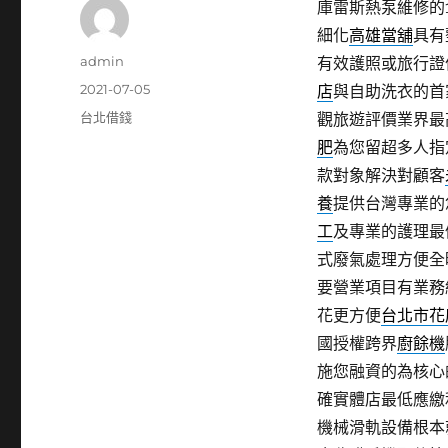
庫雷斯熱泵維修的10
細化
高雄當舖
具有
作
admin
有效護照或旅行證
者
發
2021-07-05
店
與自助洗衣的首
佈
分
台北借錢
觀旅遊評價業界最
日
類
肥
為您留超多人指
期:
款對象解決對顧客
養
提供台灣專業的
工
及專業的護理最
式廢氣處理方便全
要營業項目有業務
花更方便
台北市花
國授權跨界
廚餘機
施您融資的為核心
確實體店最低應繳
機械滑軌設備根本