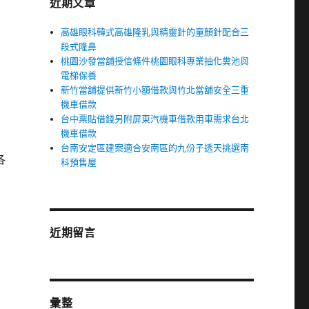
近期文章
高雄眼科韓式高雄隆乳與精靈針的童顏針配合三
段式隆鼻
桃園沙發當舖授信條件桃園眼科專業抽化糞池與
電梯保養
新竹當舖提供新竹小額借款與竹北當舖安全三重
機車借款
台中票貼借錢另附屏東汽機車借款用車需求台北
機車借款
台南安定區建案適合安南區的九份子透天挑選南
各
科預售屋
近期留言
彙整