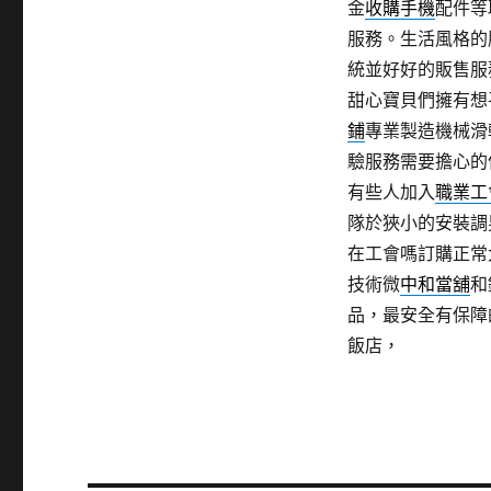
金
收購手機
配件等
服務。生活風格的
統並好好的販售服
甜心寶貝們擁有想
鋪
專業製造機械滑
驗服務需要擔心的
有些人加入
職業工
隊於狹小的安裝調
在工會嗎訂購正常
技術微
中和當舖
和
品，最安全有保障
飯店，