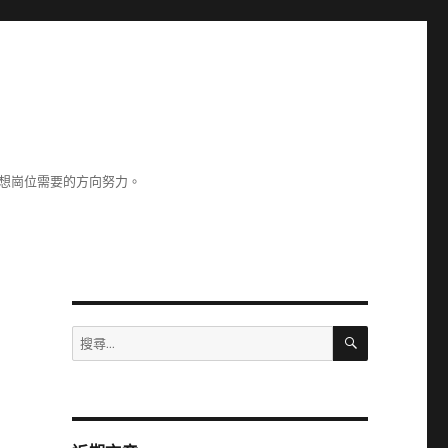
理想崗位需要的方向努力。
搜
搜
尋
尋
關
鍵
字: