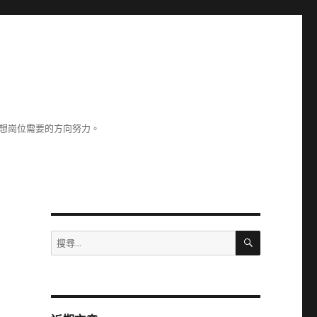
理想崗位需要的方向努力。
搜
搜
尋
尋
關
鍵
字: