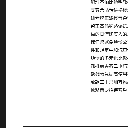
辦理不怕比透明教
支客票貼現
價格經
鋪
老牌正派經營免
留車
高品網路優選
靠的日僅態度入的
樣任您選免煩惱公
件和規定
中和汽車
煩惱的多元化比較
都推薦專案
三重汽
缺錢救急提高使用
放款
三重當舖
万物
據點問要招待客戶