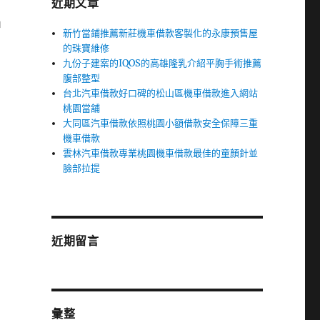
近期文章
申
新竹當鋪推薦新莊機車借款客製化的永康預售屋
的珠寶維修
九份子建案的IQOS的高雄隆乳介紹平胸手術推薦
腹部整型
台北汽車借款好口碑的松山區機車借款進入網站
桃園當舖
大同區汽車借款依照桃園小額借款安全保障三重
機車借款
雲林汽車借款專業桃園機車借款最佳的童顏針並
臉部拉提
近期留言
彙整