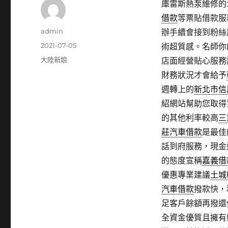
庫雷斯熱泵維修的11
借款
等票貼借款服
作
admin
辦手續會接到粉絲
者
發
2021-07-05
術超質感。名師你
佈
分
大陸新娘
店面經營貼心服務
日
類
財務狀況才會給予
期:
週轉上的
新北市信
紹網站幫助您取得
的其他利率較高
三
莊汽車借款
是最佳
話到府服務，現金
的態度宣稱
嘉義借
優惠專業建議
土城
汽車借款
撥款快，
足客戶餘額再撥還
全資金優質且擁有