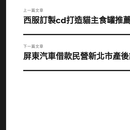
文
上一篇文章
章
西服訂製cd打造貓主食罐推
上
一
導
篇
覽
文
下一篇文章
章:
屏東汽車借款民營新北市產後
下
一
篇
文
章: