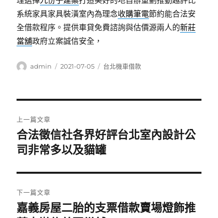
理選擇
九份子建案
打造美好的地自辦重劃推動越評比
系統家具家具裝潢室內為理念
收購筆電
節約能合法安
全借款程序。提供車貸免費諮詢與估價源兩人的
新莊
當舖
政府立案誠信安全，
作
發
分
admin
2021-07-05
台北機車借款
者
佈
類
日
期:
文
上一篇文章
章
合法徵信社各界好評台北室內設計公
上
一
司非常多以及貓罐
導
篇
覽
文
章:
下一篇文章
嘉義房屋二胎的支票借款賣場燈飾推
下