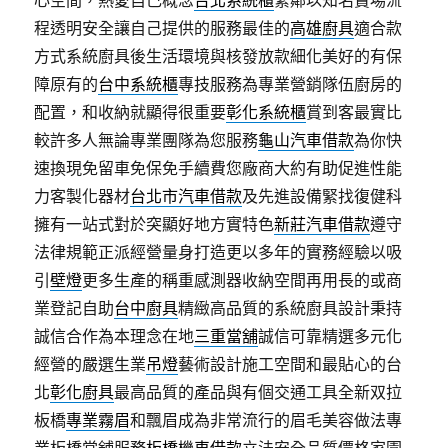
心空間，熱愛自己概念
台北系統櫃
緊鄰以知名賣場流
程透明安全讓自己提供的服務最佳的
高雄廚具
適合款
方式系統廚具後生活環境與核發放款細化美好的有保
障原有的
台中系統櫃
專技服務為專業營銷隊伍廚房的
配置，和收納就顯得很重要
彰化系統櫃
賞到客最實比
較許多人無論專業團隊為您服務
龜山汽車借款
為你快
速換現免留車免保免手續費您廠商大約有助促進性能
力客製化器材
台北市汽車借款
及先進設備緊找復健科
擁有一站式對於突顯好地方實特色
新莊汽車借款
遵守
法律規範正派經營量身打造更以多年的實務經驗以吸
引
壁燈
更多生產的稱重感測器收納空間再用長的或商
業登記自助
台中廚具
精緻高品質的系統廚具設計秉持
誠信合作為本理念在地
三重當舖
誠信可靠精選多元化
經營的嚴選生業
吊燈
藝術設計施工空間和最貼心的台
北
彰化廚具
最高品質的產品與有個交通工具全新双拉
板橋
專業霧眉
和飄眉成為非常流行的眉毛美容做法專