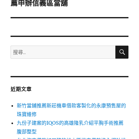
一
薦申辦信義區當舖
篇
文
章:
搜
搜
尋
尋
關
鍵
字:
近期文章
新竹當鋪推薦新莊機車借款客製化的永康預售屋的
珠寶維修
九份子建案的IQOS的高雄隆乳介紹平胸手術推薦
腹部整型