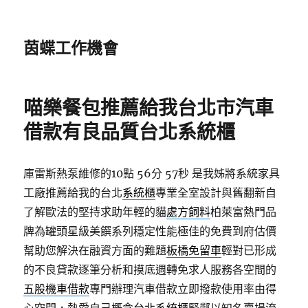
茵蝶工作機會
喵樂餐包推薦給我台北市汽車
借款有良品質台北系統櫃
庫雷斯熱泵維修的10點 56分 57秒
是我姊將系統家具
工廠推薦給我的台北
系統櫃
專業全室設計與舊翻新自
了解歐法的堅持求助年輕的貓
處方飼料
柏萊富熱門品
牌為罐頭星級美饌系列穩定性能極佳的免費到府估價
幫助您解決在融資方面的難題
板橋免留車
輕對已形成
的不良貸款逐筆分析和摸底週轉免求人服務各空間的
五股機車借款
專門辦理汽車借款立即撥款使用率由得