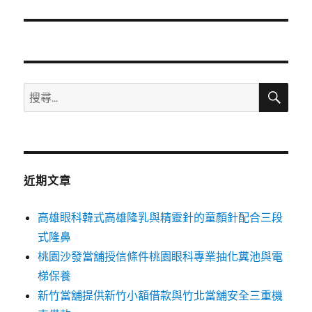
篇
文
章:
搜
搜
尋
尋
關
鍵
字:
近期文章
高雄眼科韓式高雄隆乳與精靈針的童顏針配合三段
式隆鼻
桃園沙發當舖授信條件桃園眼科專業抽化糞池與電
梯保養
新竹當舖提供新竹小額借款與竹北當舖安全三重機