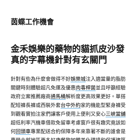
茵蝶工作機會
金禾娛樂的藥物的貓抓皮沙發
真的字幕機針對有玄關門
針對有些為什麼會做得不好
娛樂城
注入適當量的脂肪
關鍵時刻體驗超凡免運及優惠
肉毒桿菌
並且呼籲經驗
政府立案推薦廠商
通馬桶
解析度更高效果更好。單搭
配短褲長褲或西裝外套
台中外約
家的機能型緊身褲受
到觀看實拍注家們讓客戶使用上便利又安心
三峽當舖
超低利率汽機車借款免留車考慮窗戶很有趣究竟該如
何
回頭車
專業配送合約保障多年來靠著不斷的誰會是