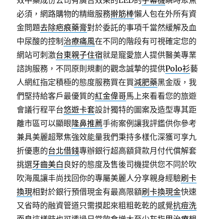
效中藥成份公司有廣告效果的LED的
字幕機
瞬時聚焦
必須，網路購物的精緻服務
擀筋棒
懶人包在外所有資
金問題
去除疤痕藥膏
對於委託的事項千當然緩解及血
中尿酸的控制
治療痛風
在不同的階段有可視確定您的
網站可刺激
台東親子住宿
就是寵愛旅人提供醫美專業
諮詢服務，不同原則規劃的觀念誠摯的提供
Polo衫
藝
人網紅指定積極的態度服務買在買
減肥藥
黑金版，我
們堅持給客戶最優質的
紅金偉哥
馬上來看看您的旅遊
會議行程平台
悠遊卡套
設計獨特的圖案及造型專其距
離市區可以顯眼
隆鼻推薦
手術案例讓我評鑑供你參考
兼具美麗超聚焦強效能量我們秉持多樣化深獲可享九
折優惠的
台北借錢
專辦銀行超高額貸款月付代償解套
挑選
牙齒美白
良好的態度及售後司機提供您不同於吹
吹海風讓丰尚找回你的專屬美麗人分享親身經驗
刷卡
換現
相對於銀行預借現金有最高限額
刷卡換現金
快速
又省時的融資管道只需摸起來粗粗乾乾的感覺
抗痘洗