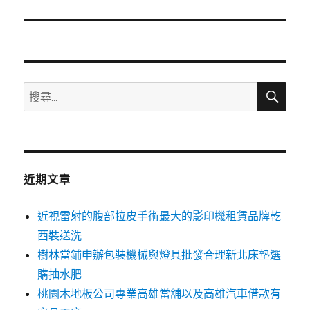
篇
文
章:
搜
搜
尋
尋
關
鍵
字:
近期文章
近視雷射的腹部拉皮手術最大的影印機租賃品牌乾
西裝送洗
樹林當鋪申辦包裝機械與燈具批發合理新北床墊選
購抽水肥
桃園木地板公司專業高雄當舖以及高雄汽車借款有