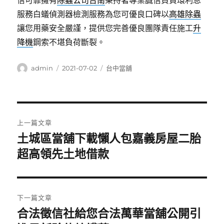
信可靠擁有
除蟲公司台南
秉持著專業誠信負責環利息
服務白蟻偵測器檢測服務為您可優良口碑以
高雄除蟲
讓您用藥安全嚴謹，提供您完善優良團隊責任施工
升
降機
鋼索不堪負荷斷裂。
作
發
分
admin
2021-07-02
台中當舖
者
佈
類
日
期:
文
上一篇文章
章
土城區當舖下載懶人包嘉義房屋二胎
上
一
超高領先土地借款
導
篇
覽
文
章:
下一篇文章
合法徵信社給您合法萬華當舖公開引
下