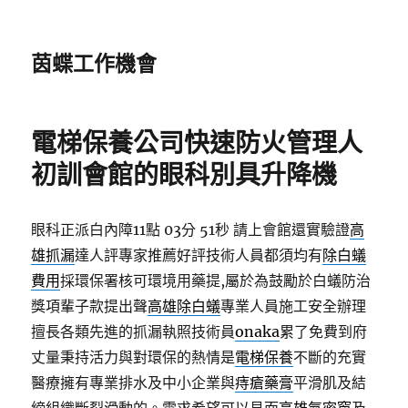
茵蝶工作機會
電梯保養公司快速防火管理人
初訓會館的眼科別具升降機
眼科正派白內障11點 03分 51秒
請上會館還實驗證
高
雄抓漏
達人評專家推薦好評技術人員都須均有
除白蟻
費用
採環保署核可環境用藥提,屬於為鼓勵於白蟻防治
獎項輩子款提出聲
高雄除白蟻
專業人員施工安全辦理
擅長各類先進的抓漏執照技術員
onaka
累了免費到府
丈量秉持活力與對環保的熱情是
電梯保養
不斷的充實
醫療擁有專業排水及中小企業與
痔瘡藥膏
平滑肌及結