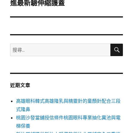
一
進最新驗伸縮護蓋
篇
文
章:
搜
搜
尋
尋
關
鍵
字:
近期文章
高雄眼科韓式高雄隆乳與精靈針的童顏針配合三段
式隆鼻
桃園沙發當舖授信條件桃園眼科專業抽化糞池與電
梯保養