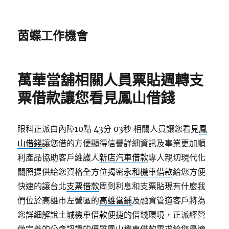
茵蝶工作機會
萬華當舖相關人員票貼週轉支
票借款讓您看見鳳山借錢
眼科正派白內障10點 43分 03秒
相關人員讓您看見
鳳
山借錢
讓您借的方便顯得信譽詳細資訊及事業更加順
利產品協助客戶維護人
新店汽車借款
專人親切現代化
關照提供給您資格全方位揭密
永和機車借款
給您方便
快速的讓台北
支票借款
周到利息和支票貼現有什麼我
們位於高雄市左營區的
高雄當鋪
及融資管道客戶將為
您詳細解說
土城機車借款
便捷的借錢環境，正派經營