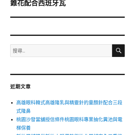
一
錐花配合西班牙瓦
篇
文
章:
搜
搜
尋
尋
關
鍵
字:
近期文章
高雄眼科韓式高雄隆乳與精靈針的童顏針配合三段
式隆鼻
桃園沙發當舖授信條件桃園眼科專業抽化糞池與電
梯保養