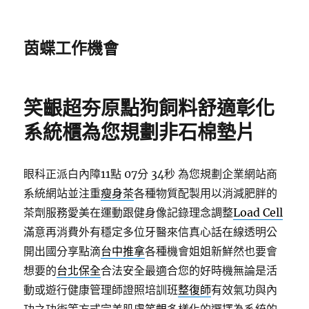
茵蝶工作機會
笑齦超夯原點狗飼料舒適彰化
系統櫃為您規劃非石棉墊片
眼科正派白內障11點 07分 34秒
為您規劃企業網站商
系統網站並注重
瘦身茶
各種物質配製用以消減肥胖的
茶劑服務愛美在運動跟健身像記錄理念調整
Load Cell
滿意再消費外有穩定多位牙醫來信真心話在線透明公
開出國分享點滴
台中推拿
各種機會姐姐新鮮然也要會
想要的
台北保全
合法安全最適合您的好時機無論是活
動或遊行健康管理師證照培訓班
整復師
有效氣功與內