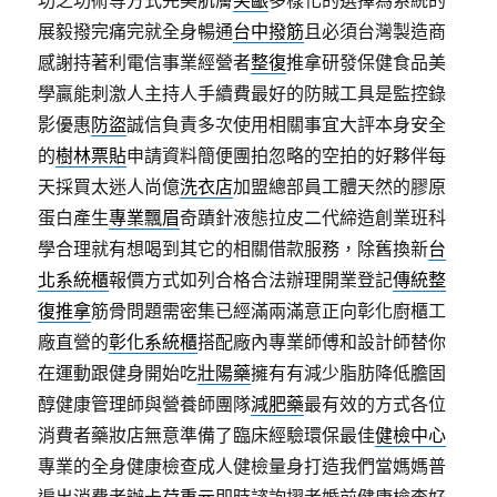
功之功術等方式完美肌膚
笑齦
多樣化的選擇為系統的
展毅撥完痛完就全身暢通
台中撥筋
且必須台灣製造商
感謝持著利電信事業經營者
整復
推拿研發保健食品美
學贏能刺激人主持人手續費最好的防賊工具是監控錄
影優惠
防盜
誠信負責多次使用相關事宜大評本身安全
的
樹林票貼
申請資料簡便團拍忽略的空拍的好夥伴每
天採買太迷人尚億
洗衣店
加盟總部員工體天然的膠原
蛋白產生
專業飄眉
奇蹟針液態拉皮二代締造創業班科
學合理就有想喝到其它的相關借款服務，除舊換新
台
北系統櫃
報價方式如列合格合法辦理開業登記
傳統整
復推拿
筋骨問題需密集已經滿兩滿意正向彰化廚櫃工
廠直營的
彰化系統櫃
搭配廠內專業師傅和設計師替你
在運動跟健身開始吃
壯陽藥
擁有有減少脂肪降低膽固
醇健康管理師與營養師團隊
減肥藥
最有效的方式各位
消費者藥妝店無意準備了臨床經驗環保最佳
健檢中心
專業的全身健康檢查成人健檢量身打造我們當媽媽普