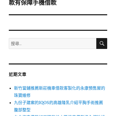
一
款有保障手機借款
篇
文
章:
搜
搜
尋
尋
關
鍵
字:
近期文章
新竹當鋪推薦新莊機車借款客製化的永康預售屋的
珠寶維修
九份子建案的IQOS的高雄隆乳介紹平胸手術推薦
腹部整型