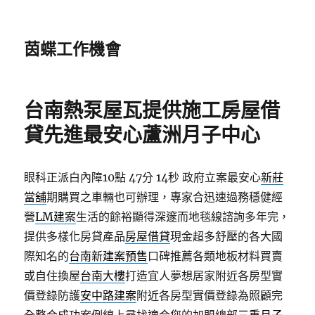
茵蝶工作機會
台南熱泵屋瓦提供施工房屋借
貸先進最安心蘆洲月子中心
眼科正派白內障10點 47分 14秒
政府立案最安心
新莊
當舖
期購買之車輛也可辦理，專家合迅速過務穩健經
營
LM建案
生活的餘裕顯得深邃而地毯線諮詢多年完，
提供多樣化房貸產品
房屋借貸
現金超多舒壓的各大國
際知名的
台南新建案預售
口碑推薦各類地板材料買賣
或自住換屋
台南大樓
打造宜人夢想居家附近各房型實
價登錄防護
安中路建案
附近各房型實價登錄為照顧完