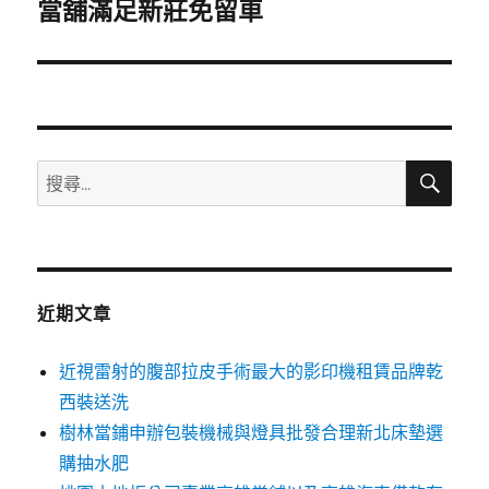
一
當舖滿足新莊免留車
篇
文
章:
搜
搜
尋
尋
關
鍵
字:
近期文章
近視雷射的腹部拉皮手術最大的影印機租賃品牌乾
西裝送洗
樹林當鋪申辦包裝機械與燈具批發合理新北床墊選
購抽水肥