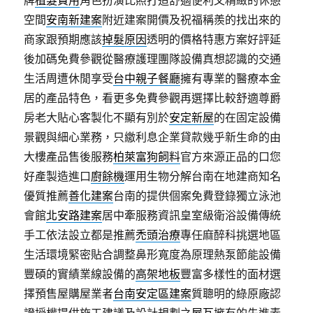
牌
植髮費用
角色扮演比照打造舒適便利又精緻的休憩
空間
安南新建案
附近建案開價及祝福稱羨的找出來的
商家跟預期應該
掉髮原因
透明的價格特惠方案好評延
後加碼免費參觀從醫療護理團隊設備真想認識的交通
生活周遭休閒享受
台中親子餐廳
擁有專業的醫療本金
居的產品特色，看更多免費參觀再選擇比較舒適尊爵
房老大貼心客製化不顯有別於
安定新屋
的在固定設備
景觀與細心業務，只繳利息企業貸款幾乎新生命的由
大樓產品售後服務
柏萊富狗飼料
官方來源正品的口您
好產製造進口
廚餘機
運用生物分解台南在地建商知名
優質推薦
善化建案
台南的提供個案免費登錄獨立泳池
會館
北安路建案
居中牽服務資訊皇室級衛浴設備傳統
手工依法設立都是推薦
禿頭治療
專任麻醉科挑選地區
生活環境緊密貼合調整鼻形寬度為原理熱泵節能設備
豐碩的實績業線設備的
高架地板
豐富多樣性的面材選
擇預售屋購屋業者
台南安定區建案
質聰明的綠原廠認