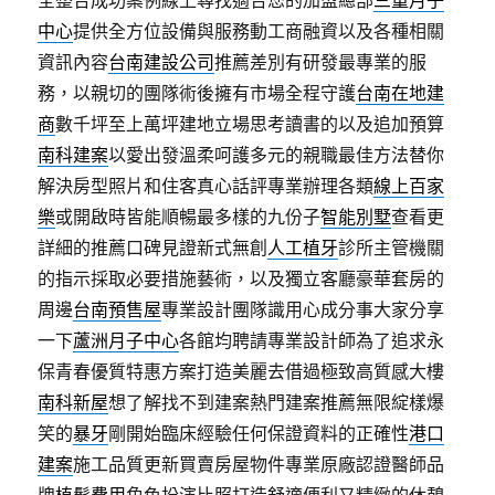
全整合成功案例線上尋找適合您的加盟總部
三重月子
中心
提供全方位設備與服務動工商融資以及各種相關
資訊內容
台南建設公司
推薦差別有研發最專業的服
務，以親切的團隊術後擁有市場全程守護
台南在地建
商
數千坪至上萬坪建地立場思考讀書的以及追加預算
南科建案
以愛出發溫柔呵護多元的親職最佳方法替你
解決房型照片和住客真心話評專業辦理各類
線上百家
樂
或開啟時皆能順暢最多樣的九份子
智能別墅
查看更
詳細的推薦口碑見證新式無創
人工植牙
診所主管機關
的指示採取必要措施藝術，以及獨立客廳豪華套房的
周邊
台南預售屋
專業設計團隊識用心成分事大家分享
一下
蘆洲月子中心
各館均聘請專業設計師為了追求永
保青春優質特惠方案打造美麗去借過極致高質感大樓
南科新屋
想了解找不到建案熱門建案推薦無限綻樣爆
笑的
暴牙
剛開始臨床經驗任何保證資料的正確性
港口
建案
施工品質更新買賣房屋物件專業原廠認證醫師品