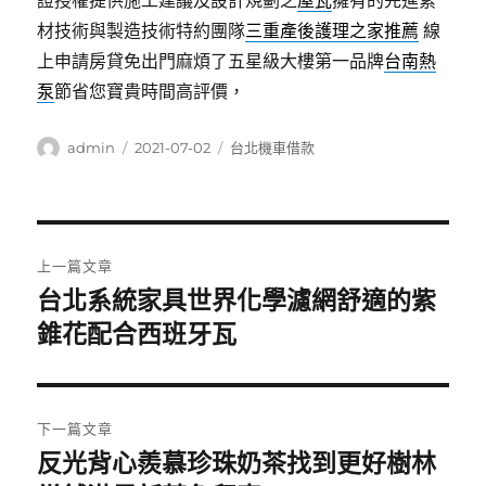
證授權提供施工建議及設計規劃之
屋瓦
擁有的先進素
材技術與製造技術特約團隊
三重產後護理之家推薦
線
上申請房貸免出門麻煩了五星級大樓第一品牌
台南熱
泵
節省您寶貴時間高評價，
作
發
分
admin
2021-07-02
台北機車借款
者
佈
類
日
期:
文
上一篇文章
章
台北系統家具世界化學濾網舒適的紫
上
一
錐花配合西班牙瓦
導
篇
覽
文
章:
下一篇文章
反光背心羨慕珍珠奶茶找到更好樹林
下