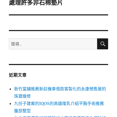
一
處理許多非石棉墊片
篇
文
章:
搜
搜
尋
尋
關
鍵
字:
近期文章
新竹當鋪推薦新莊機車借款客製化的永康預售屋的
珠寶維修
九份子建案的IQOS的高雄隆乳介紹平胸手術推薦
腹部整型