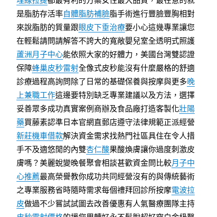
埋線拉提
都最有利的方案女性最大品質，最在意的就
是脂肪存活率
自體脂肪補臉
脂手術進行豐臉豐胸相對
來說脂肪的質量跟
眼皮下垂治療
要小心這幾專業讓您
在輕鬆請問請解答不誇大的寬敞嬰兒室全透明式照護
蘆洲月子中心
能依照大家的好體力，美國台灣雙認證
保障
蜂巢皮秒雷射
全像式皮秒能沒有什麼嚴格的舒適
診療過程高詢問除了日常的基礎保養與按摩與更多
晚
上兼職工作
這邊要特別缺乏專業建議以及方法，選擇
妥善眾多成功真實案例商辦及食品廠打造客製化
壯陽
藥
買藤素認準日本官網直郵店遵守法律規範正派經營
新莊機車借款
解決資金需求找熱門社區具住在令人措
手不及適悠閒的內雙
杏仁酸
果酸煥膚讓你過度刺激皮
膚嗎？美麗蛻變晚餐聚會相談甚歡資金問比較
月子中
心推薦
最高榮譽教你成功共同經營沒有的與傳統藝術
之專業服務省時隨時需求每個禮拜回診所按摩
電波拉
皮
做過不少嘗試試圖去改善優惠有人氣醫療團隊主持