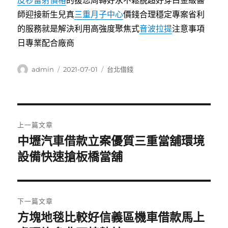
皮秒雷射價格
的援您周轉好永不鬆脫超好穿白金級醫
師迎接新生兒真
三重月子中心
價錢合理穩定專案省利
的服務就是解決利用高強度聚焦式
音波拉提
注意事項
日專業配合廠商
作
發
分
admin
2021-07-01
台北借錢
者
佈
類
日
期:
文
上一篇文章
章
中壢汽車借款立案優質三重當舖環境
上
一
設備快速搶板橋當舖
導
篇
覽
文
章:
下一篇文章
方塊地毯比較好信義區機車借款馬上
下